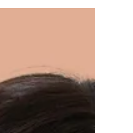
Yanis Beauty－Liftera Cool冰爽無針埋線美
容儀，以無痛的方式對抗臉部老化。 幫助肌
膚