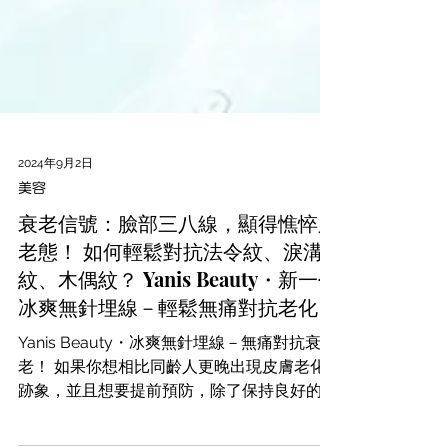
2024年9月2日
美容
衰老信號：臉部三八線，顯得憔悴又
老態！ 如何輕鬆對抗法令紋、淚溝
紋、木偶紋？ Yanis Beauty・新一代
冰爽無針埋線－輕鬆無痛對抗老化！
Yanis Beauty・冰爽無針埋線－無痛對抗衰
老！ 如果你想相比同齡人更晚出現皮膚老化
跡象，並且想要提前預防，除了保持良好的生
活習慣外，結合美容療程可以達到最佳效果。