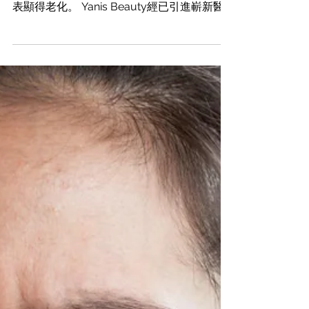
機 色斑一旦出現，不僅影響外觀，還會讓外
表顯得老化。 Yanis Beauty經已引進嶄新醫
療級去斑技術－ Glacial Rx冷凍打斑機，儀器
由美國空運到港並榮獲FDA認可的皮膚冷凍系
統👍🏻與市場一般打斑儀器不同， Gla