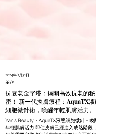
2024年8月31日
美容
抗衰老金字塔：揭開高效抗老的秘
密！ 新一代換膚療程：AquaTX液態
細胞微針術，喚醒年輕肌膚活力。
Yanis Beauty・AquaTX液態細胞微針－喚醒