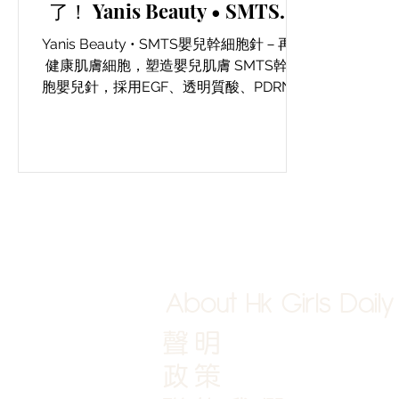
了！ Yanis Beauty • SMTS嬰
兒幹細胞針，再生健康肌膚細
Yanis Beauty • SMTS嬰兒幹細胞針－再生
胞，塑造嬰兒肌膚！
健康肌膚細胞，塑造嬰兒肌膚 SMTS幹細
胞嬰兒針，採用EGF、透明質酸、PDRN和
乾細胞精華等活性成分，EGF是一種促進
皮膚細胞生長和再生的蛋白質，透明質酸
是保濕成分，PDRN和乾細胞精華具有促進
肌膚修復和再生的作用。 海
About Hk Girls Daily
聲明
政策