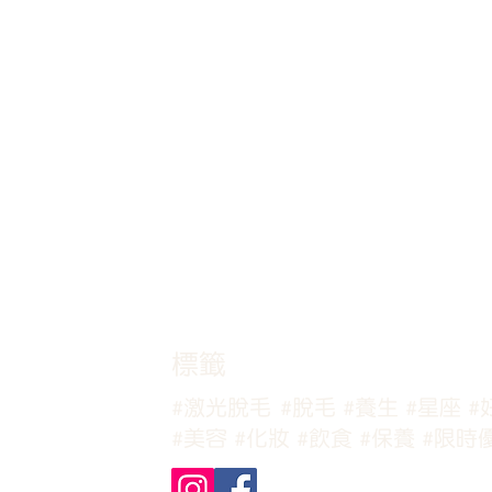
​標籤
#激光脫毛
#脫毛
#養生
#星座
#
#美容
#化妝
#飲食
#保養
#限時