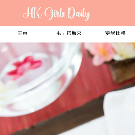
HK Girls Daily
主頁
「毛」拘無束
變靚任務