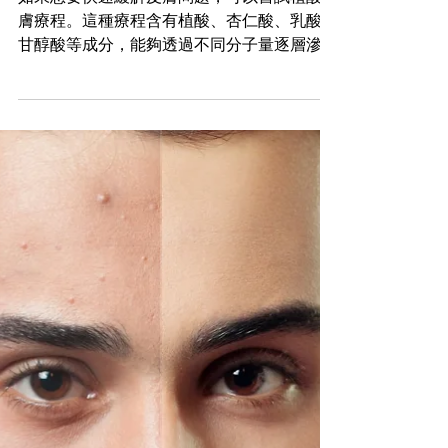
Beauty ・植酸煥膚療程，快速改善
粉刺問題。
如果想要快速緩解皮膚問題，可以嘗試植酸煥
膚療程。這種療程含有植酸、杏仁酸、乳酸及
甘醇酸等成分，能夠透過不同分子量逐層滲透
至肌膚深層，專門針對暗粒、粉刺等皮膚問題
進行修護。它可以有效清理毛孔，溶解黑頭、
粉刺及酒糟，減少毛囊阻塞導致的發炎問題。
同時，它還能加速皮膚的新陳代謝，增強抵禦