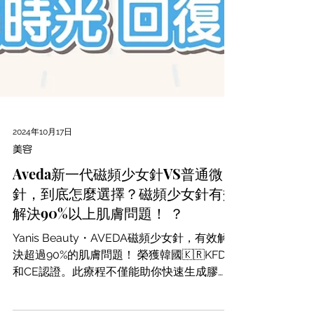
2024年10月17日
美容
Aveda新一代磁頻少女針VS普通微
針，到底怎麼選擇？磁頻少女針有效
解決90%以上肌膚問題！ ？
Yanis Beauty・AVEDA磁頻少女針，有效解
決超過90%的肌膚問題！ 榮獲韓國🇰🇷KFDA
和CE認證。此療程不僅能助你快速生成膠