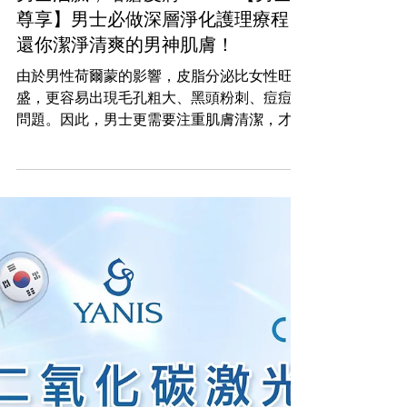
2024年7月23日
美容
男士油膩，暗瘡皮膚OUT！【男士
尊享】男士必做深層淨化護理療程，
還你潔淨清爽的男神肌膚！
由於男性荷爾蒙的影響，皮脂分泌比女性旺
盛，更容易出現毛孔粗大、黑頭粉刺、痘痘等
問題。因此，男士更需要注重肌膚清潔，才能
擁有健康清爽的肌膚！「平滑零毛孔」的肌膚
你也可以擁有！Yanis Beauty ・【海島中心
男士尊享】深層淨化護理療程，利用先進的
「旋風式負壓及噴注」技術，深入毛