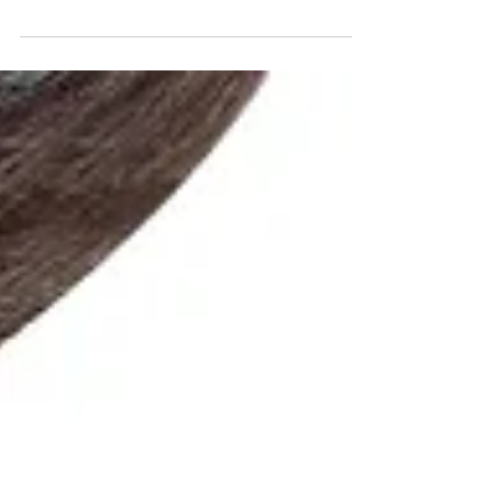
質細胞快速增生及脂質塵埃堆積，導致毛囊堵
塞。WISH®️ Pro冬甩機，一款革命性的輕醫
美級科技，能有效解決這個問題。採用「量膚
定制」的智能傳導美學護膚理念，它結合專利
磁