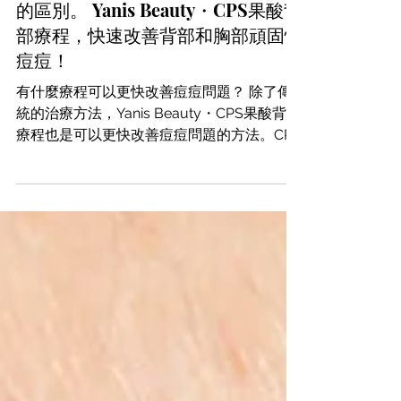
背部和胸口持續長痘痘？小心是毛囊
發炎！細菌性毛囊炎＆真菌性毛囊炎
的區別。 Yanis Beauty・CPS果酸背
部療程，快速改善背部和胸部頑固性
痘痘！
有什麼療程可以更快改善痘痘問題？ 除了傳
統的治療方法，Yanis Beauty・CPS果酸背部
療程也是可以更快改善痘痘問題的方法。CPS
果酸能夠深層清潔毛孔，溶解堵塞物質，從而
清除暗瘡和粉刺。同時，果酸也具有化學去角
質的作用，能夠溶解和剝離老化的角質層，讓
健康的肌膚逐漸顯露，改