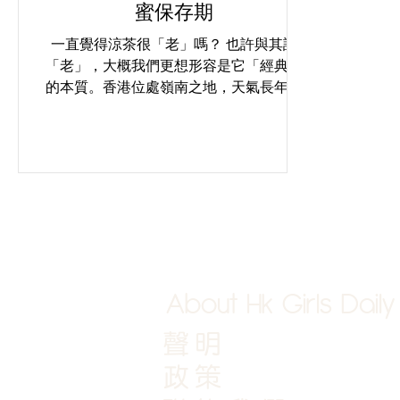
蜜保存期
一直覺得涼茶很「老」嗎？ 也許與其說
「老」，大概我們更想形容是它「經典」
的本質。香港位處嶺南之地，天氣長年濕
熱，涼茶就是春夏之時對抗濕毒的不二戰
友。 再者，如果涼茶真是「老」了，是過
氣之物，為何總有新一輩人偏想盡辦法，
將涼茶包裝變得時髦，甚至為它來個大變
身：將蔗汁做成精釀啤...
About Hk Girls Daily
聲明
政策