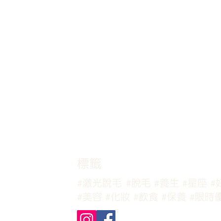
​標籤
#激光脫毛
#脫毛
#養生
#星座
#
#美容
#化妝
#飲食
#保養
#限時