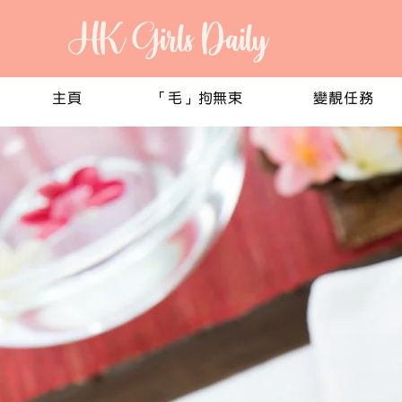
HK Girls Daily
主頁
「毛」拘無束
變靚任務