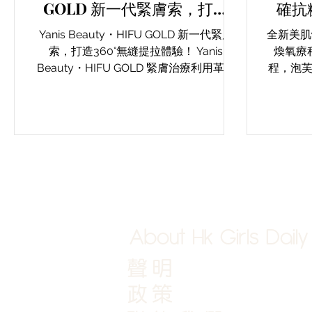
GOLD 新一代緊膚索，打造
確抗
360°無縫提拉體驗！
術，
Yanis Beauty・HIFU GOLD 新一代緊膚
全新美肌
索，打造360°無縫提拉體驗！ Yanis
煥氧療
Beauty・HIFU GOLD 緊膚治療利用革新
程，泡
的TRIFU(Tri-Focused Ultrasound)技術，
化和修
實現全方位、無縫隙、緊緻肌膚的效果。
熟齡肌
結合三種混合模式：黃金針用
題，這
需求，
About Hk Girls Daily
聲明
政策