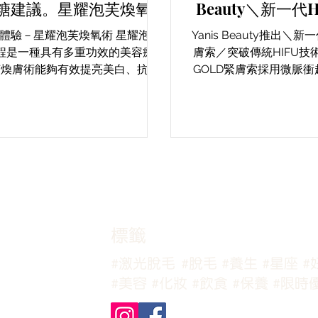
糖建議。星耀泡芙煥氧
Beauty＼新一代H
全新美肌體驗－抗糖抗
緊膚索／突破傳統H
體驗－星耀泡芙煥氧術 星耀泡芙
Yanis Beauty推出＼新一
衰！
程是一種具有多重功效的美容療
膚索／突破傳統HIFU技術
芙煥膚術能夠有效提亮美白、抗糖
GOLD緊膚索採用微脈衝
復平衡等多種美肌效果！不論你是
加熱、後索緊」的三重混合
膚、油性肌膚還是有膚色暗沉問
度全方位、無縫隙的緊致
個療程絕對能夠滿足你肌膚不同的
GOLD不僅能從肌底提拉
使肌膚重現透亮的光彩，就像泡芙
住養分。它
般細滑迷人。
​標籤
#激光脫毛
#脫毛
#養生
#星座
#
#美容
#化妝
#飲食
#保養
#限時