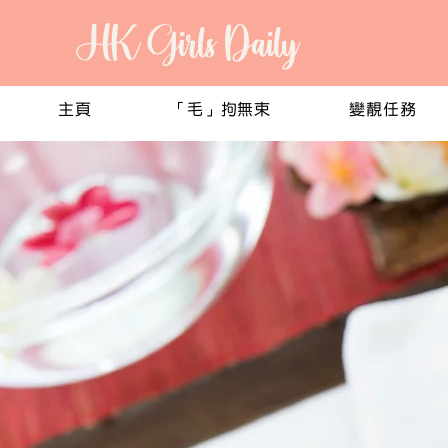
HK Girls Daily
主頁
「毛」拘無束
變靚任務