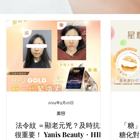
2024年9月20日
美容
法令紋 ＝顯老元兇？及時抗衰
「糖
很重要！ Yanis Beauty・HIFU
糖化對