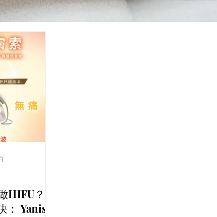
日
HIFU？讓
 Yanis