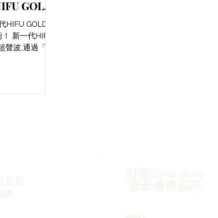
IFU GOLD
IFU技術！
代HIFU GOLD緊
！ 新一代HIFU
超聲波,通過「先
模式,實現360
效果。 HIFU
重塑,還能同時鎖
擁有
訂閱Girls daily
好去處
最新優惠資訊
優惠