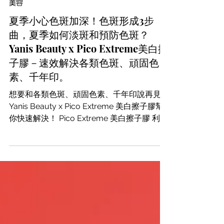
2024年8月1日
美容
夏季小心色斑加深！色斑形成3步
曲，夏季如何淡斑和預防色斑？
Yanis Beauty x Pico Extreme美白擦
子膠－速效解決各類色斑、頑固色
素、千年印。
想要和各類色斑、頑固色素、千年印說再見？
Yanis Beauty x Pico Extreme 美白擦子膠幫
你快速解決！ Pico Extreme 美白擦子膠 利用
雷射壓力穿透肌膚，將深層頑固黑色素擊碎成
粉塵狀態，💨瞬間恢復嫩白均勻膚色。臉部和
身體都適用， 讓你輕鬆告別各種色