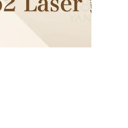
2024年8月27日
美容
痘疤、皺紋、鬆弛？做一次CO2激
光，不同程度的效果如何？ Yanis
Beauty・CO2 激光療程－可解決多
種皮膚問題，重現肌膚細緻光滑