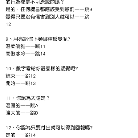
的行為都是不可原諒的嗎？
是的，任何謊言都應該受到懲罰——跳9
覺得只要沒有傷害到別人就可以——跳
12
9、月亮給你下麵哪種感覺呢?
溫柔優雅——跳11
高傲冰冷——跳14
10、數字零給你甚麼樣的感覺呢?
結束——跳12
開始——跳13
11、你認為太陽是？
溫暖的——跳A
強大的——跳B
12、你認為只要付出就可以得到回報嗎?
是的——跳14