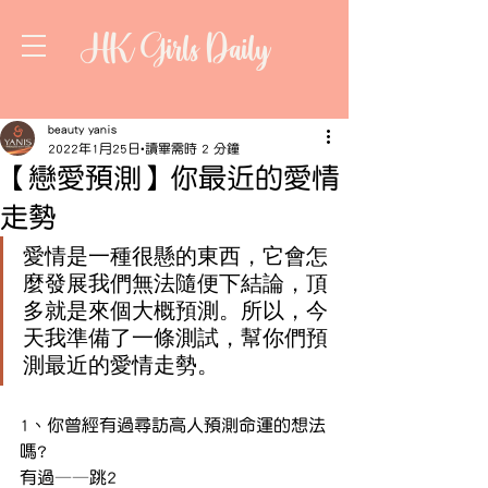
HK Girls Daily
beauty yanis
2022年1月25日
讀畢需時 2 分鐘
【戀愛預測】你最近的愛情
走勢
愛情是一種很懸的東西，它會怎
麼發展我們無法隨便下結論，頂
多就是來個大概預測。所以，今
天我準備了一條測試，幫你們預
測最近的愛情走勢。
1、你曾經有過尋訪高人預測命運的想法
嗎?
有過——跳2