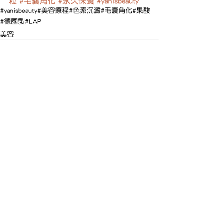
粒
#毛囊角化
#永久保養
#yanisbeauty
#yanisbeauty
#美容療程
#色素沉澱
#毛囊角化
#果酸
#德國製
#LAP
美容
查看全部
最新文章