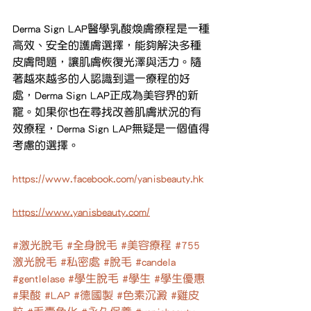
Derma Sign LAP醫學乳酸煥膚療程是一種
高效、安全的護膚選擇，能夠解決多種
皮膚問題，讓肌膚恢復光澤與活力。隨
著越來越多的人認識到這一療程的好
處，Derma Sign LAP正成為美容界的新
寵。如果你也在尋找改善肌膚狀況的有
效療程，Derma Sign LAP無疑是一個值得
考慮的選擇。
https://www.facebook.com/yanisbeauty.hk
https://www.yanisbeauty.com/
#激光脫毛
#全身脫毛
#美容療程
#755
激光脫毛
#私密處
#脫毛
#candela
#gentlelase
#學生脫毛
#學生
#學生優惠
#果酸
#LAP
#德國製
#色素沉澱
#雞皮