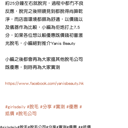
約25分鐘左右就脫完，過程中都冇不良
反應，脫完之後照鏡見到都脫得尚算乾
淨，而店面環境都頗為舒適，以價錢以
及儀器作為比較，小編為佢地打上7.5
分，如果各位想以較優惠既價錢初嘗激
光脫毛，小編絕對推介Yanis Beauty 
小編之後都會再為大家搵其他脫毛公司
既優惠，到時再為大家實測
https://www.facebook.com/yanisbeauty.hk
#girlsdaily
#脫毛
#分享
#實測
#優惠
#
抵價
#脫毛公司
#girlsdaily
#脫毛
#脫毛公司
#分享
#實測
#優惠 #
#抵價