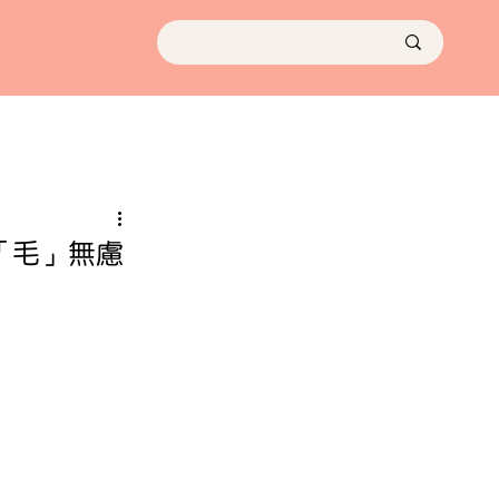
啟無「毛」無慮