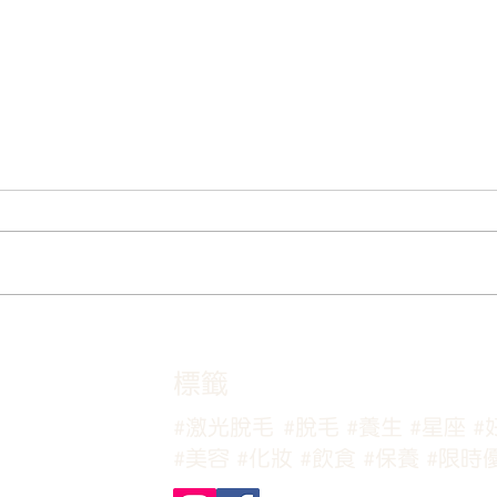
《無毛時代：激光脫毛並非夏
《選
季限定，一年四季都可以自由
要：
展開！ 》
Beau
​標籤
#激光脫毛
#脫毛
#養生
#星座
#
#美容
#化妝
#飲食
#保養
#限時