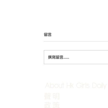
留言
撰寫留言......
《新世代激光脫毛：男女皆可
享受的美容革命》
About Hk Girls Daily
聲明
政策