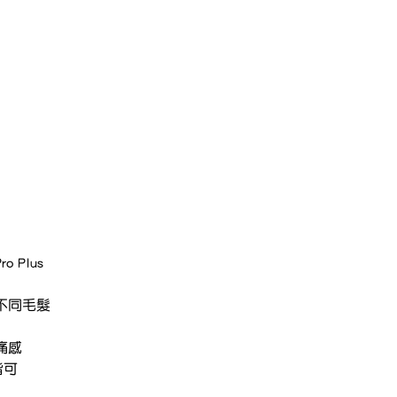
ntleMax Pro Plus
✅ 雙波長，精準打擊不同毛髮
科技，舒適無痛感
，深淺皆可