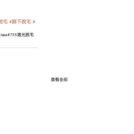
脫毛
#腋下脫毛
#
elase
#755激光脫毛
查看全部