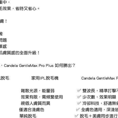
集中，
毛效果，省時又省心。
美膚！
澱
問題
澤感
肌膚質感的全面升級！
dela GentleMax Pro Plus 如何勝出？
項目	             傳統激光脫毛	         家用IPL脫毛機	               Candela Ge
波長技術	單一波長	                 雜散光源，能量弱	            
效果速度	多次才見效                 效果有限，需頻繁使用	    ✅ 少次數，效果明顯
痛感	       中度疼痛	                 視個人膚質而異    	            ✅ 冷卻
適用膚色	較受限                      僅適合淺膚色	                   ✅ 全膚色適用
附加效果	單純脫毛	                單純脫毛	                          ✅ 脫毛＋美膚同步進行