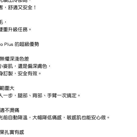
害，舒適又安全！
毛，
雙重升級任務。
x Pro Plus 的超級優勢
，無懼深淺色差
小麥肌，還是偏深膚色，
身訂製，安全有效。
蓋範圍大
人一步，腿部、背部、手臂一次搞定。
舒適不燙痛
光前自動降溫，大幅降低痛感，敏感肌也能安心做。
效果扎實有感