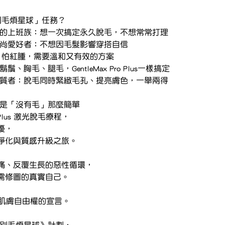
「告別毛煩星球」任務？
速見效的上班族：想一次搞定永久脫毛，不想常常打理
袖的時尚愛好者：不想因毛髮影響穿搭自信
怕痛、怕紅腫，需要溫和又有效的方案
鬍鬚、胸毛、腿毛，GentleMax Pro Plus一樣搞定
善膚質者：脫毛同時緊緻毛孔、提亮膚色，一舉兩得
只是「沒有毛」那麼簡單
Pro Plus 激光脫毛療程，
擾，
淨化與質感升級之旅。
痛、反覆生長的惡性循環，
需修圖的真實自己。
是肌膚自由權的宣言。
告別毛煩星球》計劃，