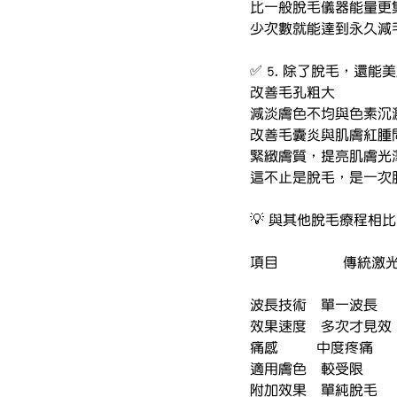
比一般脫毛儀器能量更
少次數就能達到永久減
✅ 5. 除了脫毛，還能
改善毛孔粗大
減淡膚色不均與色素沉
改善毛囊炎與肌膚紅腫
緊緻膚質，提亮肌膚光
這不止是脫毛，是一次
💡 與其他脫毛療程相比，Can