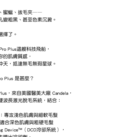
、蜜蠟、拔毛夾——
孔變粗黑、甚至色素沉澱。
選擇了。
ax Pro Plus這艘科技飛船，
你的肌膚質感，
沖天，抵達無毛無瑕星球。
 Pro Plus 是甚麼？
Pro Plus，來自美國醫美大廠 Candela，
雙波長激光脫毛系統，結合：
ite 激光：專攻淺色肌膚與細軟毛髮
 激光：適合深色肌膚與粗硬毛髮
ing Device™（DCD冷卻系統），
先噴出冷卻劑，