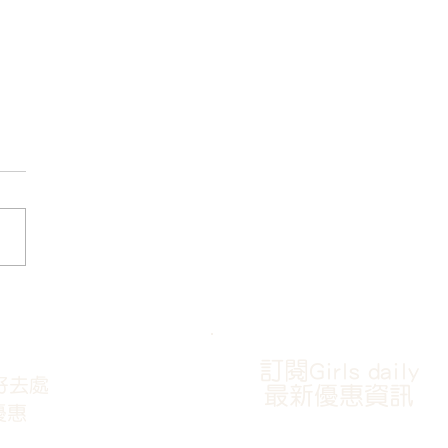
對療程比做更多療程更重
你的美肌GPS就在Yanis
ty》
訂閱Girls daily
好去處
最新優惠資訊
優惠