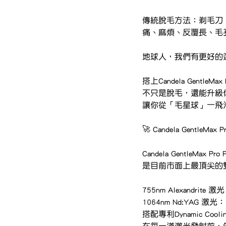
傳統脫毛方法：剃毛刀
痛、麻煩、反覆長、毛
地球人，我們有更好的
搭上Candela GentleM
不只是脫毛，還能升級
讓你從「毛星球」一飛
🚀 Candela GentleMax
Candela GentleMax 
是目前市面上最頂尖的
755nm Alexandr
1064nm Nd:YAG
搭配專利Dynamic Cool
在每一道激光發射前，