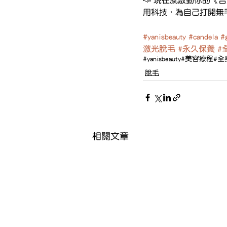
用科技，為自己打開無
#yanisbeauty
#candela
#
激光脫毛
#永久保養
#
#yanisbeauty
#美容療程
#全
脫毛
相關文章