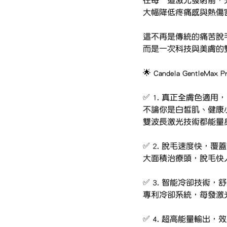
大幅降低疼痛感與熱傷
這不再是傳統的痛苦脫
而是一次科技與美膚的
🌟 Candela GentleMa
✅ 1. 真正全膚色適用
不論你是白皙肌、健康
雙波長激光技術都能量
✅ 2. 脫毛速度快，覆
大面積治療頭，脫毛快
✅ 3. 智能冷卻技術，
專利冷卻系統，每發激
✅ 4. 超高能量輸出，