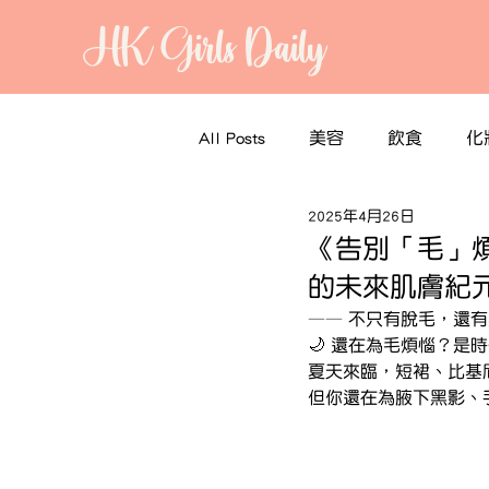
HK Girls Daily
All Posts
美容
飲食
化
2025年4月26日
《告別「毛」煩：C
的未來肌膚紀
—— 不只有脫毛，還
🌙 還在為毛煩惱？是
夏天來臨，短裙、比基
但你還在為腋下黑影、