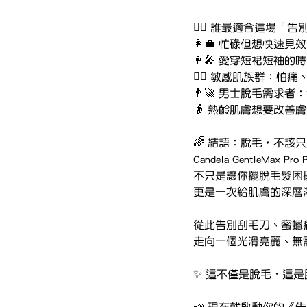
👩‍⚕️ 誰最適合這場
👩‍💼 忙碌但想快
👩‍🎤 愛穿短裙短
👩‍⚕️ 敏感肌族群：
👨‍🚀 男士脫毛需求者：
👵 熟齡肌膚想要改
🌈 結語：脫毛，不該
Candela GentleMax 
不只是讓你擺脫毛髮困
更是一次給肌膚的深層
從此告別刮毛刀、蜜蠟
走向一個光滑亮麗、無
✨ 這不僅是脫毛，這
📣 現在就啟動你的《