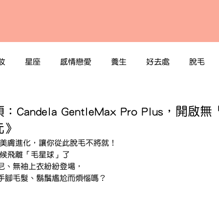
妝
星座
感情戀愛
養生
好去處
脫毛
andela GentleMax Pro Plus，開
元》
有美膚進化，讓你從此脫毛不將就！
時候飛離「毛星球」了
尼、無袖上衣紛紛登場，
手腳毛髮、鬍鬚尷尬而煩惱嗎？