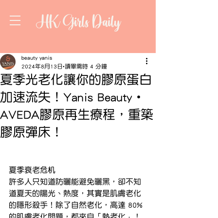
HK Girls Daily
beauty yanis
2024年8月13日
讀畢需時 4 分鐘
夏季光老化讓你的膠原蛋白
加速流失！Yanis Beauty・
AVEDA膠原再生療程，重築
膠原彈床！
夏季衰老危机
許多人只知道防曬能避免曬黑，卻不知
道夏天的陽光、熱度，其實是肌膚老化
的隱形殺手！除了自然老化，高達 80% 
的肌膚老化問題，都來自「熱老化」！