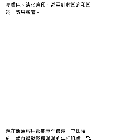
亮膚色、淡化痘印，甚至針對凹疤和凹
洞，效果顯著。
現在新舊客戶都能享有優惠，立即預
約，親身體驗膠原滿滿的年輕肌膚！🥰