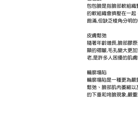
包包臉是指臉部軟組織
的軟組織會擠壓在一起
飽滿,但缺乏棱角分明
皮膚鬆弛
隨著年齡增長,臉部膠原
顯的褶皺,毛孔變大更
老,是許多人困擾的肌
輪廓塌陷
輪廓塌陷是一種更為嚴
鬆弛、臉部肌肉萎縮以
的下垂和垮臉現象,嚴