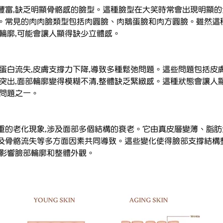
豐富,缺乏明顯骨骼感的臉型。這種臉型在大笑時常會出現明顯的
。常見的肉肉臉類型包括肉圓臉、肉鵝蛋臉和肉方圓臉。雖然這
的輪廓,可能會讓人顯得缺少立體感。
蛋白流失,皮膚支撐力下降,導致多種鬆弛問題。這些問題包括皮
加突出,面部輪廓變得模糊不清,整體缺乏緊緻感。這種狀態會讓人
膚問題之一。
重的老化現象,涉及面部多個結構的衰老。它由真皮層變薄、脂
及骨骼流失等多方面因素共同導致。這些變化使得臉部支撐結構
重影響臉部輪廓和整體外觀。