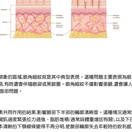
跡象的區域,眼角細紋就是其中典型表現。這種問題主要表現為眼
路,有時還會伴隨眼袋或黑眼圈。眼角細紋不僅影響美觀,還會讓
的面部問題。
素共同作用的結果,影響臉部下半部的輪廓清晰度。這種情況通
闊肌過度緊張拉力過強、脂肪堆積(通常與體重增加有關),以及下
本清晰的下顎線條變得不再分明,使臉部輪廓失去年輕時的銳利感