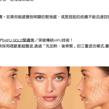
膚。如果你能感覺到明顯的鬆弛感，或是捏起的皮膚不能迅速回
一代
HIFU GOLD緊膚索
／突破傳統HIFU技術！
D緊膚索採用微脈衝超聲波,通過「先加熱、後索緊」的三重混合模式,實