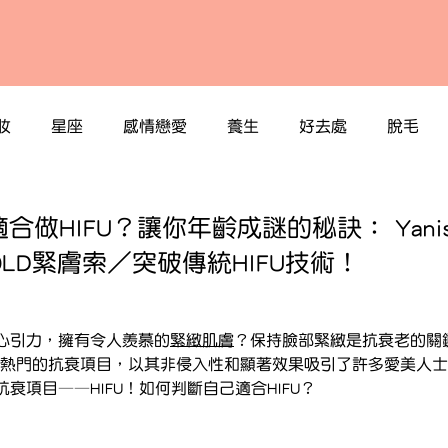
妝
星座
感情戀愛
養生
好去處
脫毛
做HIFU？讓你年齡成謎的秘訣： Yanis B
GOLD緊膚索／突破傳統HIFU技術！
心引力，擁有令人羨慕的
緊緻肌膚
？保持臉部緊緻是抗衰老的關
為時下熱門的抗衰項目，以其非侵入性和顯著效果吸引了許多愛美人
衰項目——HIFU！如何判斷自己適合HIFU？