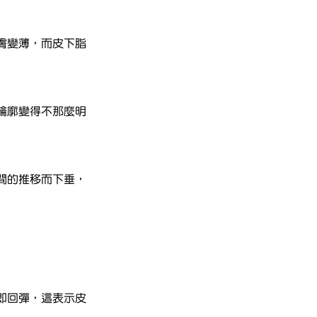
膚變薄，而皮下脂
輪廓變得不那麼明
間的推移而下垂，
即回彈，這表示皮