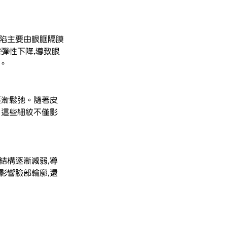
凹陷主要由眼眶隔膜
彈性下降,導致眼
。
逐漸鬆弛。隨著皮
。這些細紋不僅影
結構逐漸減弱,導
影響臉部輪廓,還