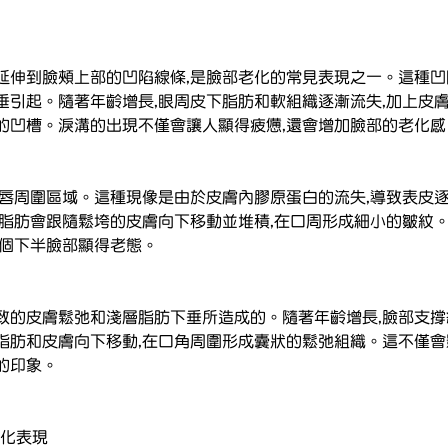
延伸到臉頰上部的凹陷線條,是臉部老化的常見表現之一。這種
垂引起。隨著年齡增長,眼周皮下脂肪和軟組織逐漸流失,加上皮膚
的凹槽。淚溝的出現不僅會讓人顯得疲憊,還會增加臉部的老化感
嘴唇周圍區域。這種現像是由於皮膚內膠原蛋白的流失,導致表皮
層脂肪會跟隨鬆垮的皮膚向下移動並堆積,在口周形成細小的皺紋
整個下半臉部顯得老態。
致的皮膚鬆弛和淺層脂肪下垂所造成的。隨著年齡增長,臉部支撐
脂肪和皮膚向下移動,在口角周圍形成囊狀的鬆弛組織。這不僅會
的印象。
老化表現