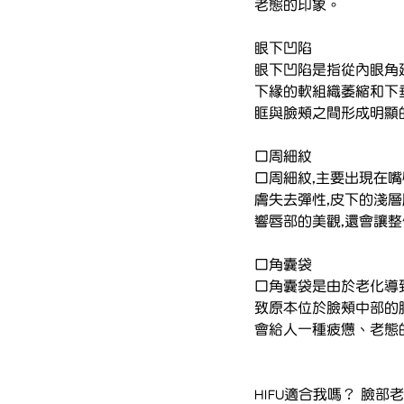
老態的印象。
眼下凹陷
眼下凹陷是指從內眼角
下緣的軟組織萎縮和下
眶與臉頰之間形成明顯
口周細紋
口周細紋,主要出現在
膚失去彈性,皮下的淺
響唇部的美觀,還會讓
口角囊袋
口角囊袋是由於老化導
致原本位於臉頰中部的
會給人一種疲憊、老態
HIFU適合我嗎？ 臉部