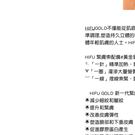
HIFU
GOLD不僅能從
準調理,塑造持久立體
體年輕肌膚的人士。HIF
HIFU 緊膚索配備#黃
🪡「一針」精準加熱
➰「一圈」灌滲大量營
〰️「一線」埋線索緊，
 HIFU GOLD 新一
🌟減少細紋和皺紋
🌟提升和緊膚
🌟改善皮膚彈性
🌟塑造臉部和下垂皮膚
🌟促進膠原蛋白產生