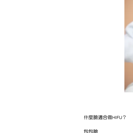
什麼臉適合做HIFU？
包包臉