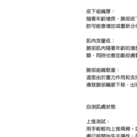
皮下組織厚：
隨著年齡增長，臉部皮
肪可能會增加或重新分
肌肉含量低：
臉部肌肉隨著年齡的增
顯，同時也會加劇皮膚
臉部組織鬆垂：
這是由於重力作用和支
導致臉部輪廓下移，出
自測肌膚狀態
上推測試：
用手輕輕向上推兩頰。
膚已經開始失去彈性，