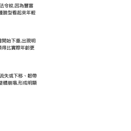
法令紋,因為豐富
種臉型看起來年輕
膚開始下垂,出現明
顯得比實際年齡更
肪流失或下移、韌帶
整體崩塌,形成明顯