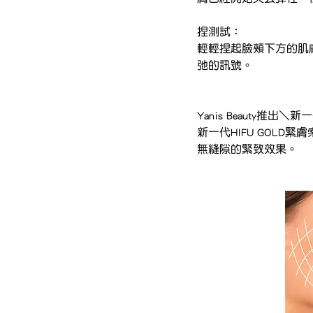
捏測試：
輕輕捏起臉頰下方的肌
弛的訊號。
Yanis Beauty推出＼新
新一代HIFU GOL
無縫隙的緊致效果。