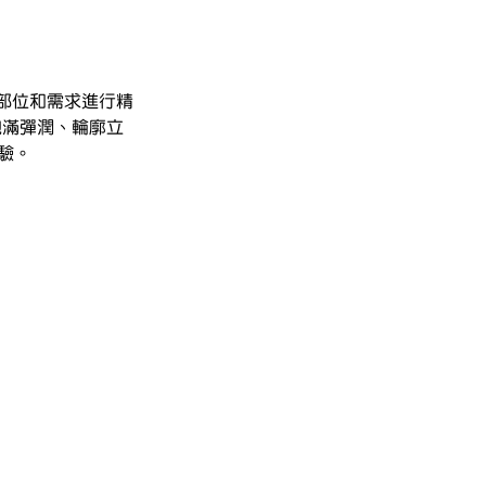
同部位和需求進行精
飽滿彈潤、輪廓立
體驗。