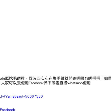
join嘅脫毛療程，做咗四次左右隻手臂就開始明顯冇晒毛毛！如
家可以去佢地Facebook睇下或者直接whatsapp佢地
it.ly/YanisBeauty56067386
tyFacebook