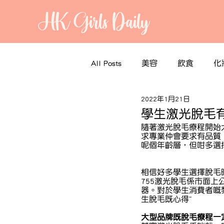
HK Girls Daily
All Posts
美容
飲食
化
2022年1月21日
學生激光脫毛
隨著激光脫毛療程開始
求專業仲會要求有品質
呢個年齡層，但咁多選
相信好多學生選擇脫毛時
755激光脫毛係市面
器。對於學生消費者嘅
生脫毛既心得~
大型品牌既脫毛療程一