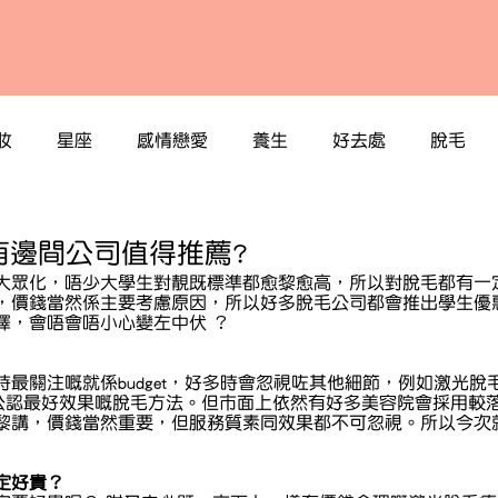
妝
星座
感情戀愛
養生
好去處
脫毛
有邊間公司值得推薦?
大眾化，唔少大學生對靚既標準都愈黎愈高，所以對脫毛都有一
，價錢當然係主要考慮原因，所以好多脫毛公司都會推出學生優
擇，會唔會唔小心變左中伏 ？
最關注嘅就係budget，好多時會忽視咗其他細節，例如激光脫毛
上公認最好效果嘅脫毛方法。但市面上依然有好多美容院會採用較
黎講，價錢當然重要，但服務質素同效果都不可忽視。所以今次
定好貴？