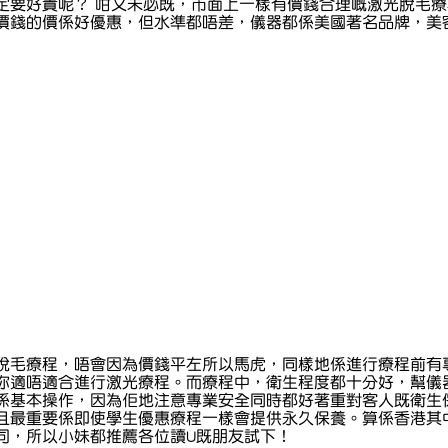
好貴呢？ 咁又未必既，市面上一樣有價錢合理嘅激光脫毛療程，Yan
價錢的價係好優惠，但水準都唔差，儀器都係美國著名品牌，美
脫毛療程，唔會因為價錢平左所以馬虎，同樣地係進行療程前有
你適唔適合進行激光療程。而療程中，衛生程度都十分好，幫儀
係基本操作，因為佢地注意專業安全同時都好著重對客人既衛生
且最重要係即使學生優惠療程一樣會提供永久保養。算係香港其
司，所以小妹都推薦各位讀U既朋友試下！