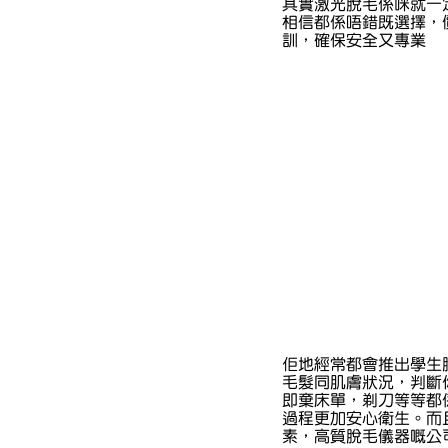
其實激光脫毛係咪就一定要
相信都係唔錯既選擇，
訓，確保安全又專業
佢地經常都會推出學生
毛髮同肌膚狀況，判斷
即棄床單，剃刀等等都
過程更加安心衛生。而
素，高質脫毛儀器嘅公