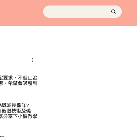
定要求，不但止追
惠，希望會吸引到
既波長係咩? 
落後嘅技術及儀
就分享下小編做學