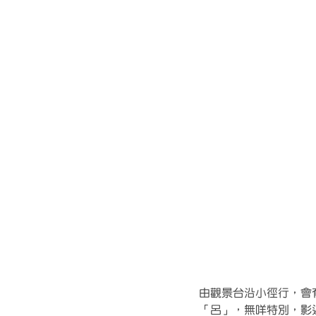
由觀景台沿小徑行，會
「呂」，無咩特別，影