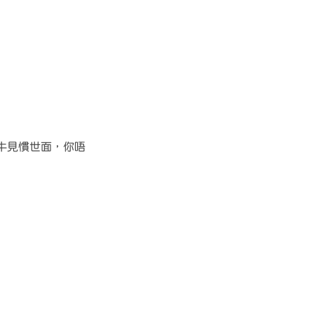
牛見慣世面，你唔