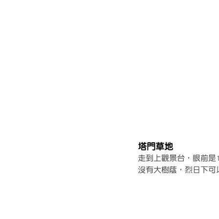
塔門草地
走到上觀景台，眼前是
沒有大樹蔭，烈日下可