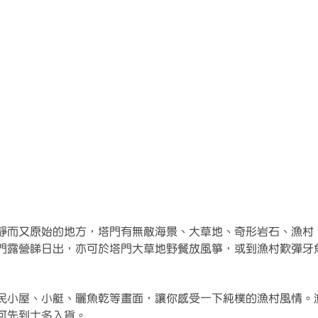
靜而又原始的地方，塔門有無敵海景、大草地、奇形岩石、漁村
門露營睇日出，亦可於塔門大草地野餐放風箏，或到漁村歎彈牙
民小屋、小艇、曬魚乾等畫面，讓你感受一下純樸的漁村風情。
可先到士多入貨。