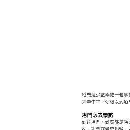
塔門是少數本地一個寧
大羣牛牛。你可以到塔
塔門必去景點
到達塔門，到處都是漁
家，如要露營或野餐，