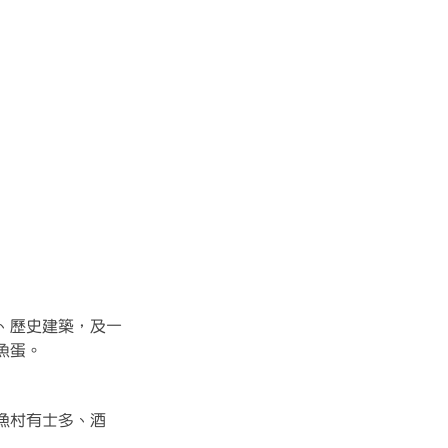
、歷史建築，及一
魚蛋。
漁村有士多、酒