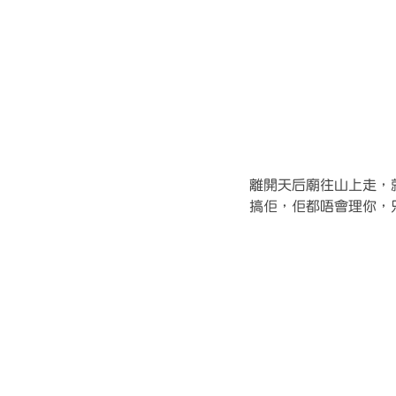
離開天后廟往山上走，
搞佢，佢都唔會理你，