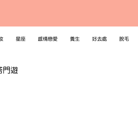
妝
星座
感情戀愛
養生
好去處
脫毛
塔門遊