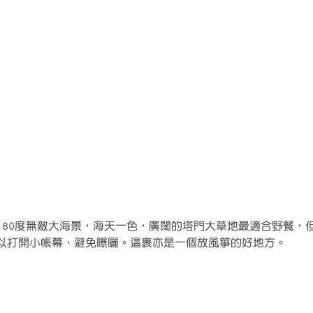
180度無敵大海景，海天一色，廣闊的塔門大草地最適合野餐，
以打開小帳幕，避免曝曬。這裹亦是一個放風箏的好地方。