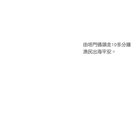
由塔門碼頭走10多分
漁民出海平安。