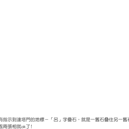
有指示到達塔門的地標－「呂」字疊石，就是一舊石叠住另一舊
返兩張相就ok了﹗