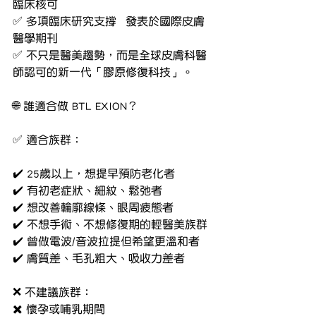
臨床核可
✅ 多項臨床研究支撐	發表於國際皮膚
醫學期刊
✅ 不只是醫美趨勢，而是全球皮膚科醫
師認可的新一代「膠原修復科技」。
🌐 誰適合做 BTL EXION？
✅ 適合族群：
✔️ 25歲以上，想提早預防老化者
✔️ 有初老症狀、細紋、鬆弛者
✔️ 想改善輪廓線條、眼周疲態者
✔️ 不想手術、不想修復期的輕醫美族群
✔️ 曾做電波/音波拉提但希望更溫和者
✔️ 膚質差、毛孔粗大、吸收力差者
❌ 不建議族群：
✖️ 懷孕或哺乳期間