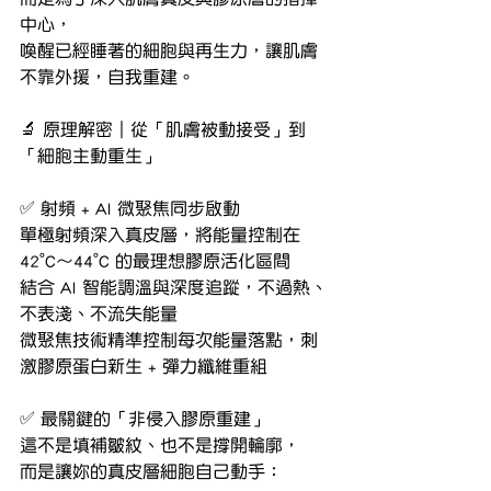
中心，
喚醒已經睡著的細胞與再生力，讓肌膚
不靠外援，自我重建。
🔬 原理解密｜從「肌膚被動接受」到
「細胞主動重生」
✅ 射頻 + AI 微聚焦同步啟動
單極射頻深入真皮層，將能量控制在 
42°C～44°C 的最理想膠原活化區間
結合 AI 智能調溫與深度追蹤，不過熱、
不表淺、不流失能量
微聚焦技術精準控制每次能量落點，刺
激膠原蛋白新生 + 彈力纖維重組
✅ 最關鍵的「非侵入膠原重建」
這不是填補皺紋、也不是撐開輪廓，
而是讓妳的真皮層細胞自己動手：