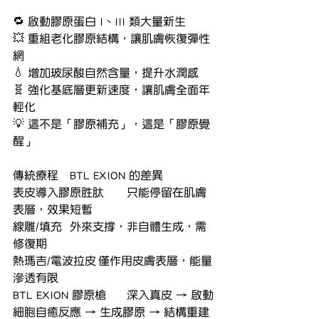
🔁 啟動膠原蛋白 I、III 類大量新生
💥 重組老化膠原結構，讓肌膚恢復彈性
網
💧 增加玻尿酸自然含量，提升水潤感
🧬 強化基底層更新速度，讓肌膚全面年
輕化
💡 這不是「膠原補充」，這是「膠原覺
醒」
傳統療程	BTL EXION 的差異
表皮導入膠原胜肽	只能停留在肌膚
表層，效果短暫
線雕/填充	外來支撐，非自體生成，需
修復期
熱瑪吉/電波拉皮	僅作用皮膚表層，能量
滲透有限
BTL EXION 膠原槍	深入真皮 → 啟動
細胞自癒反應 → 生成膠原 → 結構重建