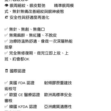
👁️ 眼周細紋、眼皮鬆弛	精準眼周模
式，無針無痛改善細紋與眼神疲態
🧯 安全性與舒適度再進化
✅ 無針、無創、無傷口
✅ 無需麻醉，無紅腫、不脫皮
✅ 治療時溫熱舒適，像做一次深層熱能
按摩
✅ 完全無修復期，做完立即上妝、上
班、約會都OK
🧾 國際認證
✅ 美國 FDA 認證	射頻膠原重建技
術核可
✅ 歐盟 CE 醫療認證	歐洲高標準安全
審核
✅ 韓國 KFDA 認證	亞洲膚質適應性