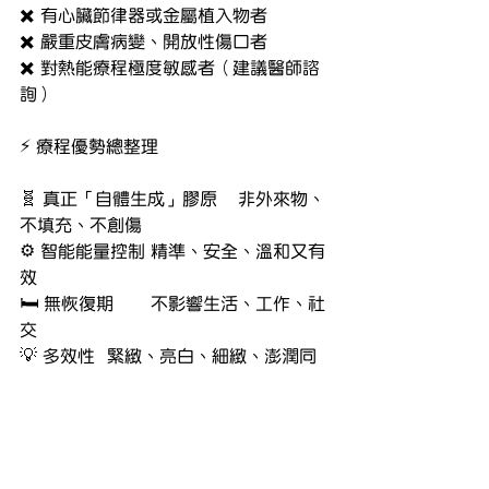
✖️ 有心臟節律器或金屬植入物者
✖️ 嚴重皮膚病變、開放性傷口者
✖️ 對熱能療程極度敏感者（建議醫師諮
詢）
⚡️ 療程優勢總整理
🧬 真正「自體生成」膠原	非外來物、
不填充、不創傷
⚙️ 智能能量控制	精準、安全、溫和又有
效
🛏️ 無恢復期	不影響生活、工作、社
交
💡 多效性	緊緻、亮白、細緻、澎潤同
步發生
🔁 可疊加其他療程	可搭配音波、導
入、注射等療程加乘效果
不是逆齡，是「重啟肌膚的彈性指令」