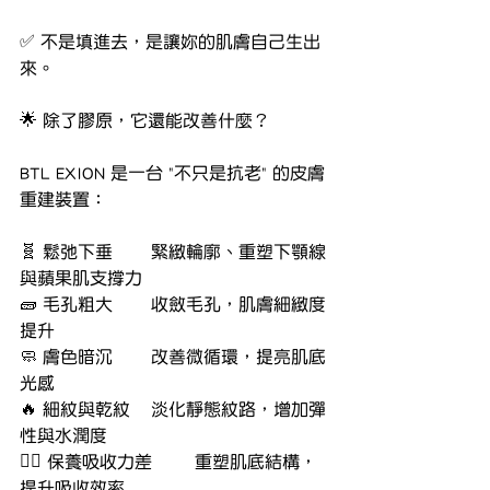
✅ 不是填進去，是讓妳的肌膚自己生出
來。
🌟 除了膠原，它還能改善什麼？
BTL EXION 是一台 "不只是抗老" 的皮膚
重建裝置：
🧬 鬆弛下垂	緊緻輪廓、重塑下顎線
與蘋果肌支撐力
🧱 毛孔粗大	收斂毛孔，肌膚細緻度
提升
🧼 膚色暗沉	改善微循環，提亮肌底
光感
🔥 細紋與乾紋	淡化靜態紋路，增加彈
性與水潤度
🧖‍♀️ 保養吸收力差	重塑肌底結構，
提升吸收效率