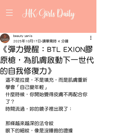
HK Girls Daily
beauty yanis
2025年10月17日
讀畢需時 4 分鐘
《彈力覺醒：BTL EXION膠
原槍，為肌膚啟動下一世代
的自我修復力》
這不是拉提，不是填充，而是肌膚重新
學會「自己變年輕」
什麼時候，你開始覺得皮膚不再配合你
了？
時間流過，妳的鏡子裡出現了：
那條越來越深的法令紋
眼下的細紋，像是沒睡飽的證據