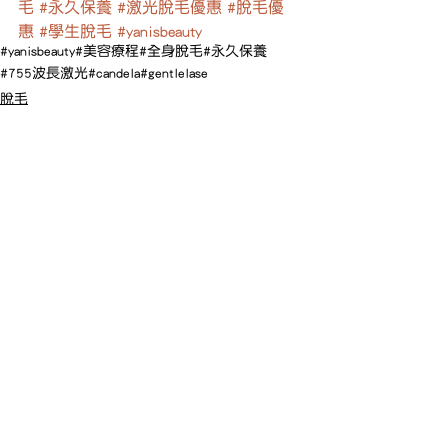
毛
#永久保養
#激光脫毛優惠
#脫毛優
惠
#學生脫毛
#yanisbeauty
#yanisbeauty
#美容療程
#全身脫毛
#永久保養
#755波長激光
#candela
#gentlelase
脫毛
查看全部
最新文章