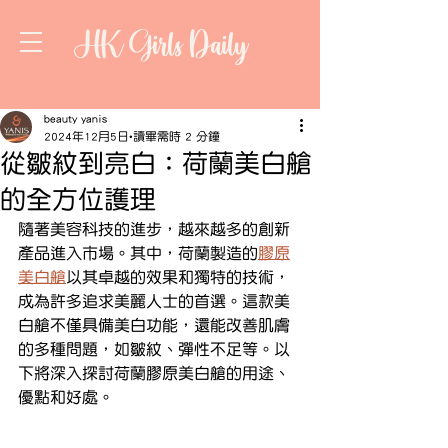
HK Girls Daily
beauty yanis
2024年12月5日
讀畢需時 2 分鐘
從皺紋到亮白：荷蘭美白艙
的全方位護理
隨著美容科技的進步，越來越多的創新
產品進入市場。其中，荷蘭製造的
膠原
美白艙
以其卓越的效果和獨特的技術，
成為許多追求美麗人士的首選。這款美
白艙不僅具備美白功能，還能改善肌膚
的多種問題，如皺紋、彈性不足等。以
下將深入探討荷蘭膠原美白艙的用途、
優點和好處。