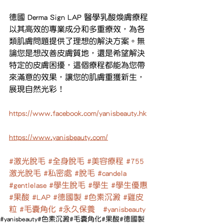
德國 Derma Sign LAP 醫學乳酸煥膚療程
以其高效的專業成分和多重療效，為各
類肌膚問題提供了理想的解決方案。無
論您是想改善皮膚質地，還是希望解決
特定的皮膚困擾，這個療程都能為您帶
來滿意的效果，讓您的肌膚重獲新生，
展現自然光彩！
https://www.facebook.com/yanisbeauty.hk
https://www.yanisbeauty.com/
#激光脫毛
#全身脫毛
#美容療程
#755
激光脫毛
#私密處
#脫毛
#candela
#gentlelase
#學生脫毛
#學生
#學生優惠
#果酸
#LAP
#德國製
#色素沉澱
#雞皮
粒
#毛囊角化
#永久保養
#yanisbeauty
#yanisbeauty
#色素沉澱
#毛囊角化
#果酸
#德國製