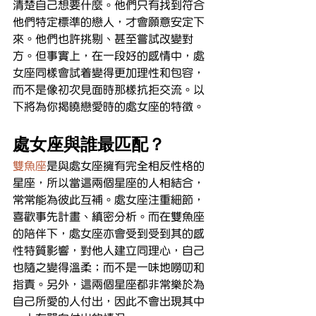
清楚自己想要什麼。他們只有找到符合
他們特定標準的戀人，才會願意安定下
來。他們也許挑剔、甚至嘗試改變對
方。但事實上，在一段好的感情中，處
女座同樣會試着變得更加理性和包容，
而不是像初次見面時那樣抗拒交流。以
下將為你揭曉戀愛時的處女座的特徵。
處女座與誰最匹配？
雙魚座
是與處女座擁有完全相反性格的
星座，所以當這兩個星座的人相結合，
常常能為彼此互補。處女座注重細節，
喜歡事先計畫、縝密分析。而在雙魚座
的陪伴下，處女座亦會受到受到其的感
性特質影響，對他人建立同理心，自己
也隨之變得溫柔；而不是一味地嘮叨和
指責。另外，這兩個星座都非常樂於為
自己所愛的人付出，因此不會出現其中