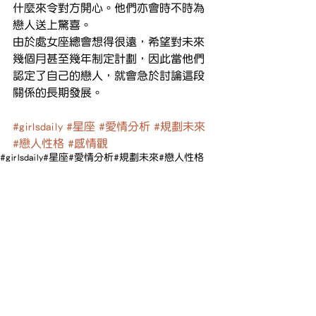
什麼來令對方開心。他們亦會時不時為
戀人送上驚喜。
由於處女座總會想得很遠，希望對未來
幾個月甚至幾年制定計劃，因此當他們
認定了自己的戀人，就會急於討論這段
關係的長期發展。
#girlsdaily
#星座
#愛情分析
#規劃未來
#戀人性格
#感情觀
#girlsdaily
#星座
#愛情分析
#規劃未來
#戀人性格
#感情觀
星座
查看全部
最新文章