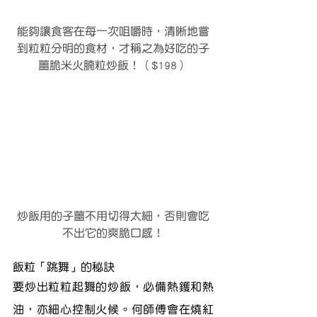
能夠讓食客在每一次咀嚼時，清晰地嘗
到粒粒分明的食材，才稱之為好吃的子
薑脆米火腩粒炒飯！（$198）
炒飯用的子薑不用切得太細，否則會吃
不出它的爽脆口感！
飯粒「跳舞」的秘訣
要炒出粒粒起舞的炒飯，必備熱鑊和熱
油，亦細心控制火候。何師傅會在燒紅