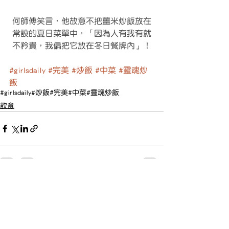
何師傅笑言，他故意不把薑米炒飯放在
常設的夏日菜單中，「因為人有我有就
不矜貴，我偏把它放在冬日餐牌內」！
#girlsdaily
#完美
#炒飯
#中菜
#靈魂炒
飯
#girlsdaily
#炒飯
#完美
#中菜
#靈魂炒飯
飲食
查看全部
最新文章