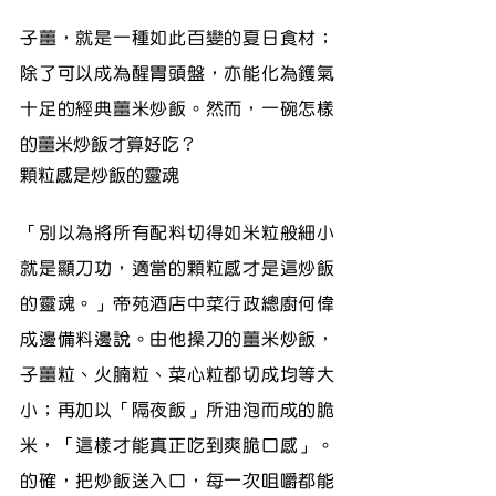
子薑，就是一種如此百變的夏日食材；
除了可以成為醒胃頭盤，亦能化為鑊氣
十足的經典薑米炒飯。然而，一碗怎樣
的薑米炒飯才算好吃？
顆粒感是炒飯的靈魂
「別以為將所有配料切得如米粒般細小
就是顯刀功，適當的顆粒感才是這炒飯
的靈魂。」帝苑酒店中菜行政總廚何偉
成邊備料邊說。由他操刀的薑米炒飯，
子薑粒、火腩粒、菜心粒都切成均等大
小；再加以「隔夜飯」所油泡而成的脆
米，「這樣才能真正吃到爽脆口感」。
的確，把炒飯送入口，每一次咀嚼都能