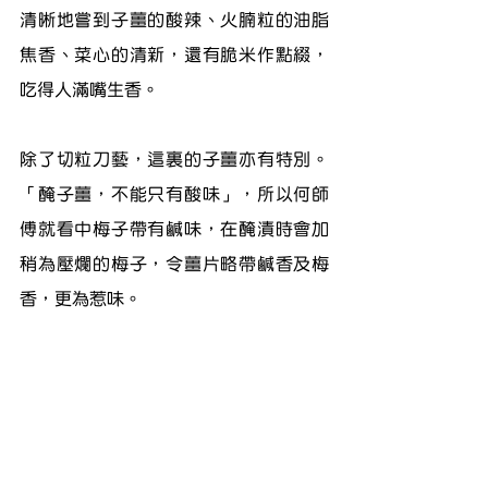
清晰地嘗到子薑的酸辣、火腩粒的油脂
焦香、菜心的清新，還有脆米作點綴，
吃得人滿嘴生香。
除了切粒刀藝，這裏的子薑亦有特別。 
「醃子薑，不能只有酸味」，所以何師
傅就看中梅子帶有鹹味，在醃漬時會加
稍為壓爛的梅子，令薑片略帶鹹香及梅
香，更為惹味。