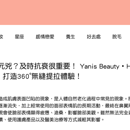
妝
星座
感情戀愛
養生
好去處
脫毛
？及時抗衰很重要！ Yanis Beauty・HI
打造360°無縫提拉體驗！
造成肌膚表面凹陷的現象，是人體自然老化過程中常見的現象。
逐漸流失，加上經常使用的面部表情肌的長期活動，最終在鼻翼
現會使臉部表情顯得疲憊、滄桑，影響臉部美觀。雖然無法完全
慣、使用護膚產品以及醫美治療等方式減輕其影響。