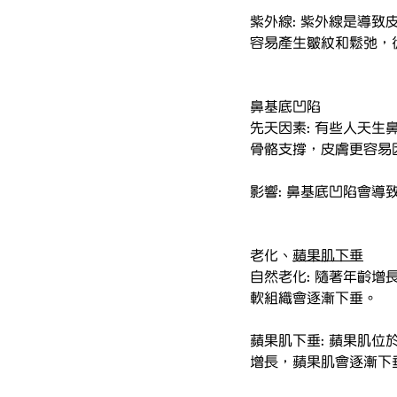
紫外線: 紫外線是導
容易產生皺紋和鬆弛，
鼻基底凹陷
先天因素: 有些人天
骨骼支撐，皮膚更容易
影響: 鼻基底凹陷會
老化、
蘋果肌下垂
自然老化: 隨著年齡
軟組織會逐漸下垂。
蘋果肌下垂: 蘋果肌
增長，蘋果肌會逐漸下