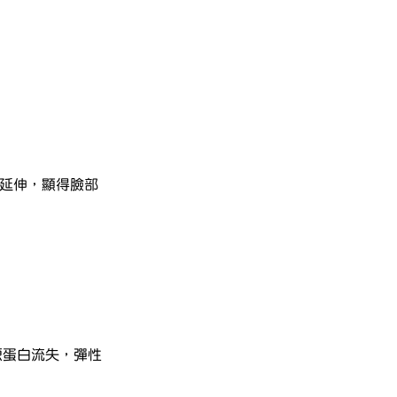
方延伸，顯得臉部
原蛋白流失，彈性