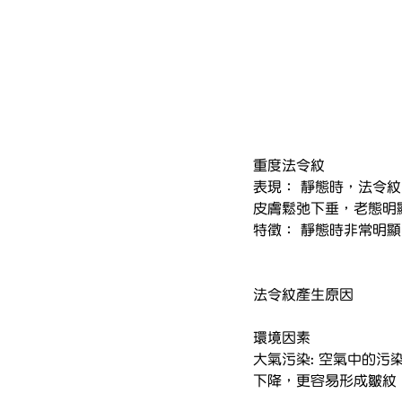
重度法令紋
表現： 靜態時，法令
皮膚鬆弛下垂，老態明
特徵： 靜態時非常明
法令紋產生原因
環境因素
大氣污染: 空氣中的
下降，更容易形成皺紋