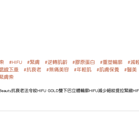
膚索
#HIFU
#緊膚
#逆轉肌齡
#膠原蛋白
#重塑輪廓
#減
#腮線下垂
#抗衰老
#無痛美容
#年輕肌
#肌膚保養
#醫美
緊膚索
Beauty
抗衰老
法令紋
HIFU GOLD
雙下巴
立體輪廓
HIFU
減少細紋
提拉緊緻
H