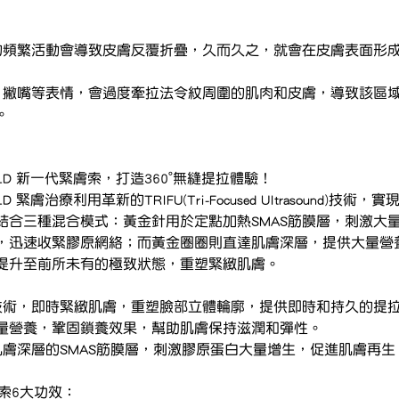
肌的頻繁活動會導致皮膚反覆折疊，久而久之，就會在皮膚表面形
笑、撇嘴等表情，會過度牽拉法令紋周圍的肌肉和皮膚，導致該區
。
FU GOLD 新一代緊膚索，打造360°無縫提拉體驗！
U GOLD 緊膚治療利用革新的TRIFU(Tri-Focused Ultrasound)技
結合三種混合模式：黃金針用於定點加熱SMAS筋膜層，刺激大
，迅速收緊膠原網絡；而黃金圈圈則直達肌膚深層，提供大量營
提升至前所未有的極致狀態，重塑緊緻肌膚。
線技術，即時緊緻肌膚，重塑臉部立體輪廓，提供即時和持久的提
量營養，鞏固鎖養效果，幫助肌膚保持滋潤和彈性。
肌膚深層的SMAS筋膜層，刺激膠原蛋白大量增生，促進肌膚再生
緊膚索6大功效：