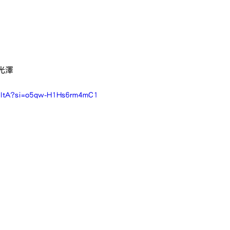
光澤
VzoItA?si=o5qw-H1Hs6rm4mC1