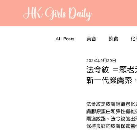
HK Girls Daily
All Posts
美容
飲食
化
2024年9月20日
法令紋 ＝顯老元兇
新一代緊膚索，
法令紋是皮膚組織老化
膚膠原蛋白和彈性纖維
兩道紋路。法令紋的出
保持良好的皮膚保養習