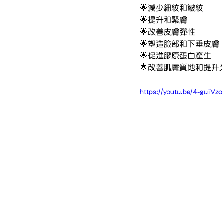
🌟減少細紋和皺紋
🌟提升和緊膚
🌟改善皮膚彈性
🌟塑造臉部和下垂皮膚
🌟促進膠原蛋白產生
🌟
改善肌膚質地
和
提升
https://youtu.be/4-gui