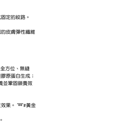
成固定的紋路。
域的皮膚彈性纖維
術，實現全方位、無縫
量膠原蛋白生成；
養並鞏固鎖養效
拉效果。
➿#黃金
。