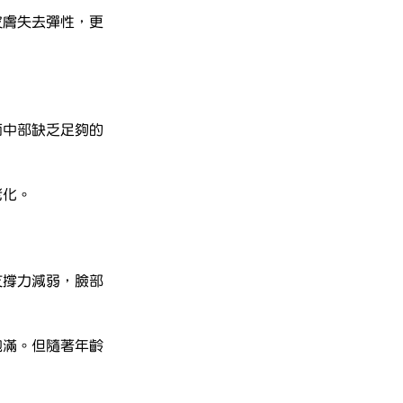
皮膚失去彈性，更
面中部缺乏足夠的
老化。
支撐力減弱，臉部
飽滿。但隨著年齡