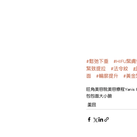
#鬆弛下垂
#HIFU緊
緊致提拉
#法令紋
面
#輪廓提升
#黃金
旺角美容院
美容療程
Yanis 
包包面
大小臉
美容