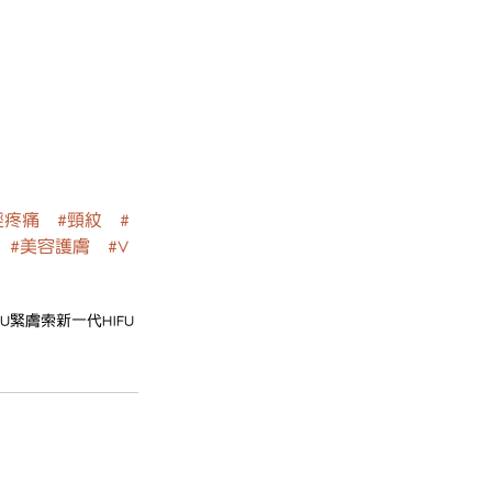
輕疼痛
#頸紋
#
#美容護膚
#V
IFU緊膚索
新一代HIFU