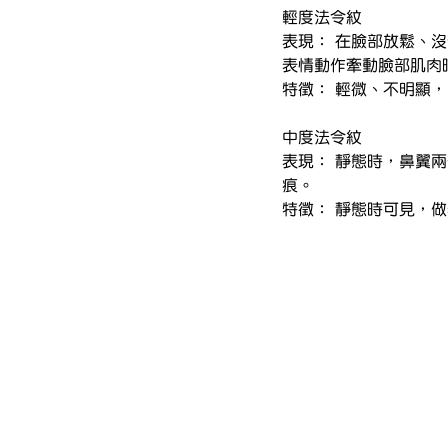
輕度法令紋
表現： 在臉部放鬆、
表情動作牽動臉部肌肉
特徵： 輕微、不明顯
中度法令紋
表現： 靜態時，鼻翼
痕。
特徵： 靜態時可見，