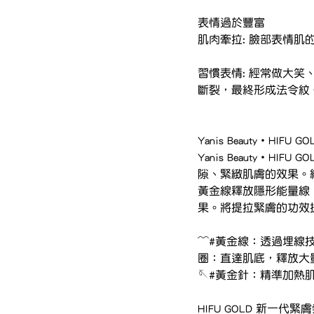
表情過於豐富
肌肉牽拉: 臉部表情
習慣表情: 經常做大
斷裂，最終形成法令紋
Yanis Beauty・HI
Yanis Beauty・HIF
隙、緊緻肌膚的效果。
黃金線釋放隱形能量線
果。將提拉緊膚的功效
〰️#黃金線：透過埋
圈：直達肌底，釋放大
🪡#黃金針：精準加熱
HIFU GOLD 新一代