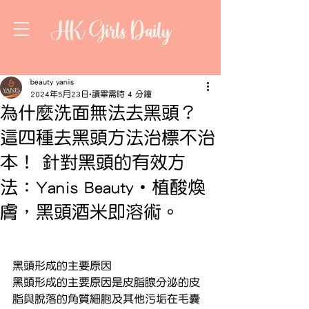
HK Girls Daily
beauty yanis
2024年5月23日
讀畢需時 4 分鐘
為什麼洗面無法去黑頭？
這四種去黑頭方法治標不治
本！ 針對黑頭的有效方
法：Yanis Beauty・植酸煥
膚，黑頭酒米即溶術。
黑頭形成的主要原因
黑頭形成的主要原因是皮脂腺分泌的皮
脂與脫落的角質細胞及其他污垢在毛囊