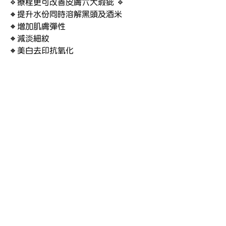
🔹療程更可改善皮膚六大瑕疵 🔹
🔸提升水份同時溶解黑頭及酒米
🔸增加肌膚彈性
🔸減淡細紋
🔸美白去印抗氧化
🔸抗發炎、消退石頭瘡
🔸去角質同時收細毛孔
https://youtu.be/cx9tm1qSNrg?si=_r_-
GVsQZRHuR48T
#全身脫毛
#美容療程
#學生優惠
#毛孔