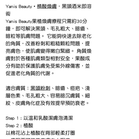
Yanis Beauty・
植酸煥膚
，黑頭酒米即溶
術
Yanis Beauty果植煥膚療程只需約30分
鐘，即可解決黑頭、毛孔粗大、暗瘡、
暗粒等肌膚問題。 它能夠快速去除老化
的角質，改善粉刺和粗糙顆粒問題，提
亮膚色，使肌膚變得嫩白緊緻。 角質煥
膚對於各種肌膚類型相對安全，果酸成
分有助於保護肌膚免受紫外線傷害，並
促進老化角質的代謝。
適合膚質：
黑頭粉刺
、暗瘡、痘疤、淺
層色素、毛孔粗大、容易暗沉膚質、細
紋、皮膚角化症及有效提早預防衰老。
Step 1 : 以温和乳酸潔膚泡清潔
Step 2 : 植酸
以棉花沾上植酸在背部輕柔打圈