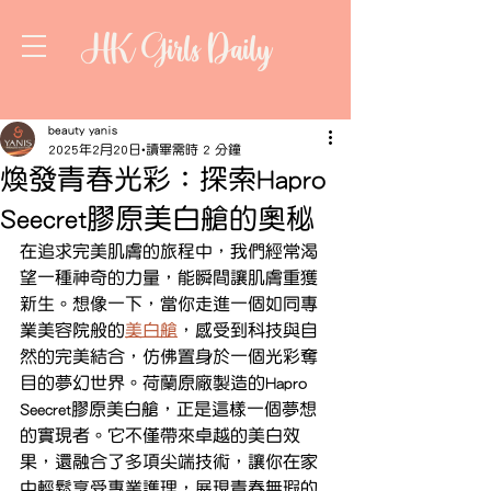
HK Girls Daily
beauty yanis
2025年2月20日
讀畢需時 2 分鐘
煥發青春光彩：探索Hapro
Seecret膠原美白艙的奧秘
在追求完美肌膚的旅程中，我們經常渴
望一種神奇的力量，能瞬間讓肌膚重獲
新生。想像一下，當你走進一個如同專
業美容院般的
美白艙
，感受到科技與自
然的完美結合，仿佛置身於一個光彩奪
目的夢幻世界。荷蘭原廠製造的Hapro 
Seecret膠原美白艙，正是這樣一個夢想
的實現者。它不僅帶來卓越的美白效
果，還融合了多項尖端技術，讓你在家
中輕鬆享受專業護理，展現青春無瑕的