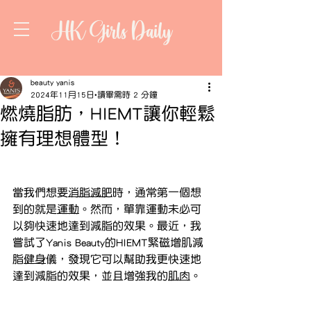
HK Girls Daily
beauty yanis
2024年11月15日
讀畢需時 2 分鐘
燃燒脂肪，HIEMT讓你輕鬆
擁有理想體型！
當我們想要
消脂減肥
時，通常第一個想
到的就是
運動
。然而，單靠運動未必可
以夠快速地達到減脂的效果。最近，我
嘗試了Yanis Beauty的HIEMT緊磁增肌減
脂
健身
儀，發現它可以幫助我更快速地
達到減脂的效果，並且增強我的
肌肉
。