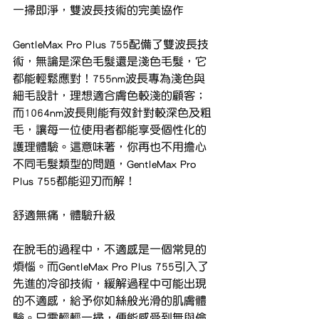
一掃即淨，雙波長技術的完美協作
GentleMax Pro Plus 755配備了雙波長技
術，無論是深色毛髮還是淺色毛髮，它
都能輕鬆應對！755nm波長專為淺色與
細毛設計，理想適合膚色較淺的顧客；
而1064nm波長則能有效針對較深色及粗
毛，讓每一位使用者都能享受個性化的
護理體驗。這意味著，你再也不用擔心
不同毛髮類型的問題，GentleMax Pro 
Plus 755都能迎刃而解！
舒適無痛，體驗升級
在脫毛的過程中，不適感是一個常見的
煩惱。而GentleMax Pro Plus 755引入了
先進的冷卻技術，緩解過程中可能出現
的不適感，給予你如絲般光滑的肌膚體
驗。只需輕輕一掃，便能感受到無與倫