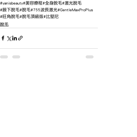
#yanisbeauty
#美容療程
#全身脫毛
#激光脫毛
#腋下脫毛
#脫毛
#755波長激光
#GentleMaxProPlus
#旺角脫毛
#脫毛頂級版
#比堅尼
脫毛
查看全部
最新文章