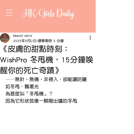
HK Girls Daily
beauty yanis
2025年5月2日
讀畢需時 3 分鐘
《皮膚的甜點時刻：
WishPro 冬甩機，15分鐘喚
醒你的死亡奇蹟》
——無針、無痛、非侵入，卻能讓防曬
如冬甩，飄著光
為甚麼叫「冬甩機」？
因為它形狀就像一顆剛出爐的冬甩