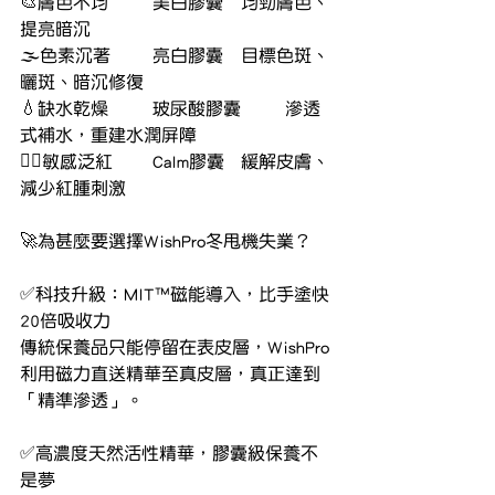
🎨膚色不均	美白膠囊	均勁膚色、
提亮暗沉
🌫色素沉著	亮白膠囊	目標色斑、
曬斑、暗沉修復
💧缺水乾燥	玻尿酸膠囊	滲透
式補水，重建水潤屏障
🧖‍♀敏感泛紅	Calm膠囊	緩解皮膚、
減少紅腫刺激
🚀為甚麼要選擇WishPro冬甩機失業？
✅科技升級：MIT™磁能導入，比手塗快
20倍吸收力
傳統保養品只能停留在表皮層，WishPro
利用磁力直送精華至真皮層，真正達到
「精準滲透」。
✅高濃度天然活性精華，膠囊級保養不
是夢