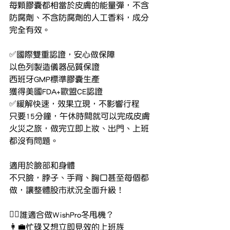
每顆膠囊都相當於皮膚的能量彈，不含
防腐劑、不含防腐劑的人工香料，成分
完全有效。
✅國際雙重認證，安心做保障
以色列製造儀器品質保證
西班牙GMP標準膠囊生產
獲得美國FDA+歐盟CE認證
✅緩解快速，效果立現，不影響行程
只要15分鐘，午休時間就可以完成皮膚
火災之旅，做完立即上妝、出門、上班
都沒有問題。
適用於臉部和身體
不只臉，脖子、手背、胸口甚至每個都
做，讓整體股市狀況全面升級！
👩‍⚕誰適合做WishPro冬甩機？
👩‍💼忙碌又想立即見效的上班族