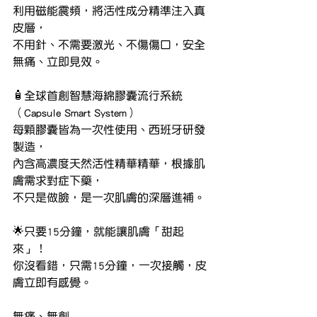
利用磁能震頻，將活性成分精準注入真
皮層，
不用針、不需要激光、不傷傷口，安全
無痛、立即見效。
🧴全球首創智慧海綿膠囊流行系統
（Capsule Smart System）
每顆膠囊皆為一次性使用、西班牙研發
製造，
內含高濃度天然活性精華精華，根據肌
膚需求對症下藥，
不只是做臉，是一次肌膚的深層進補。
🌟只要15分鐘，就能讓肌膚「甜起
來」！
你沒看錯，只需15分鐘，一次接觸，皮
膚立即有感覺。
無痛、無創