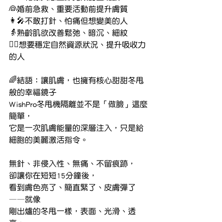
👰婚前急救、重要活動前提升膚質
👩‍🎤不敢打針、怕痛但想變美的人
👵熟齡肌欲改善鬆弛、暗沉、細紋
🧖‍♀想要穩定自然資源狀況、提升吸收力
的人
🌈結語：讓肌膚，也擁有核心甜甜冬甩
般的幸福鏡子
WishPro冬甩機隔離並不是「做臉」這麼
簡單，
它是一次肌膚能量的深層注入，只是給
細胞的美麗激活指令。
無針、非侵入性、無痛、不留痕跡，
卻讓你在短短15分鐘後，
看到膚色亮了、簡直緊了、皮膚彈了
——就像
剛出爐的冬甩一樣，表面、光滑、透