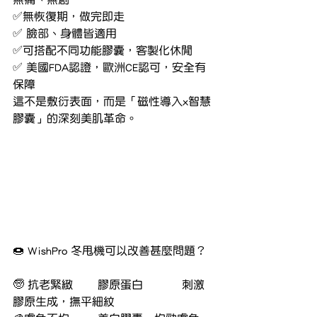
✅無恢復期，做完即走
✅ 臉部、身體皆適用
✅可搭配不同功能膠囊，客製化休閒
✅ 美國FDA認證，歐洲CE認可，安全有
保障
這不是敷衍表面，而是「磁性導入x智慧
膠囊」的深刻美肌革命。
🍩 WishPro 冬甩機可以改善甚麼問題？
🧓 抗老緊緻	膠原蛋白           刺激
膠原生成，撫平細紋