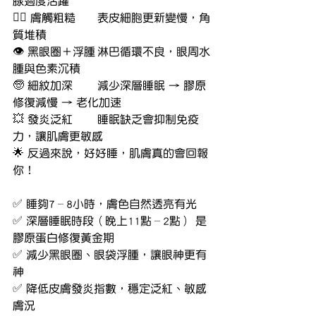
腺過度活躍
🧖‍♀️ 膚觸粗糙	表皮細胞更新變慢，角
質堆積
👁️ 黑眼圈＋浮腫	淋巴循環不良，眼周水
腫與色素沉積
🧓 細紋加深	減少深層睡眠 → 膠原
修復減慢 → 老化加速
💥 發炎泛紅	睡眠缺乏會抑制免疫
力，讓肌膚更敏感
🌟 反過來說，好好睡，肌膚真的會回報
你！
✅ 睡夠7–8小時，膚色自然透亮有光
✅ 深層睡眠時段（晚上11點–2點） 是
膠原蛋白修復黃金期
✅ 減少黑眼圈、眼袋浮腫，讓眼神更有
神
✅ 降低皮膚發炎指數，穩定泛紅、敏感
膚況