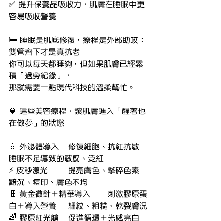
✅ 提升保養品吸收力，肌膚在睡眠中更
容易吸收營養
🛏️ 睡眠是肌底修復，療程是外部助攻：
雙管齊下才是真抗老
你可以每天都睡夠，但如果肌膚已經累
積「過勞紀錄」，
那就需要一點現代科技的溫柔幫忙。
💎 這些美容療程，讓肌膚進入「醒著也
在做夢」的狀態
💧 外泌體導入	修復細胞、抗紅抗敏	
睡眠不足導致的敏感、泛紅
⚡ 皮秒激光	提亮膚色、擊碎色素	
黯沉、痘印、膚色不均
🧬 黃金微針＋精華導入	刺激膠原蛋
白＋導入營養	細紋、粗糙、乾裂膚況
🌈 膠原紅光艙	促進循環＋光感亮白	