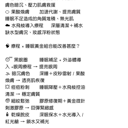
膚色暗沉、壓力肌膚救援
🍊 果酸煥膚	加速代謝、提亮膚質	
睡眠不足造成的角質堆積、無光肌
☁️ 水飛梭導入療程	深層清潔＋補水	
缺水型膚況、妝感浮粉狀態
🧠 療程 × 睡眠黃金組合能改善甚麼？
😴 黑眼圈	睡眠補足 + 外泌體導
入 +眼周療程 → 提亮眼周
🌫️ 暗沉膚色	深睡＋皮秒雷射 / 果酸
煥膚 → 透亮肌恢復
💥 痘痘粉刺	睡眠降壓＋水飛梭控油
清潔 → 穩定膚質
🧓 細紋鬆弛	膠原修復期＋黃金微針
刺激膠原 → 回彈緊緻感
🧴 乾燥脫皮	深眠保水＋水光導入 / 
紅光艙 → 鎖水又補光