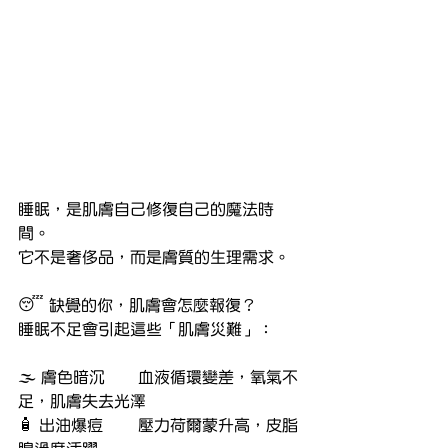
睡眠，是肌膚自己修復自己的魔法時
間。
它不是奢侈品，而是膚質的生理需求。
😴 缺覺的你，肌膚會怎麼報復？
睡眠不足會引起這些「肌膚災難」：
🌫️ 膚色暗沉	血液循環變差，氧氣不
足，肌膚失去光澤
🧴 出油爆痘	壓力荷爾蒙升高，皮脂