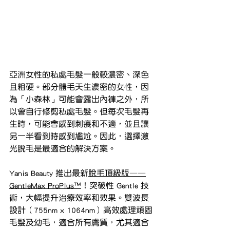
亞洲女性的私處毛髮一般較濃密、深色
且粗硬。部分體毛天生濃密的女性，因
為「小森林」可能會露出內褲之外，所
以會自行修剪私處毛髮。但每次毛髮再
生時，可能會感到刺癢和不適，並且讓
另一半看到時感到尷尬。因此，選擇激
光脫毛是最適合的解決方案。
Yanis Beauty 推出最新
脫毛頂級版——
GentleMax ProPlus™️
！突破性 Gentle 技
術，大幅提升治療效率和效果。雙波長
設計（755nm x 1064nm）高效處理頑固
毛髮及幼毛，適合所有膚質，尤其適合