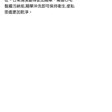
髮藏污納垢,簡單沖洗即可保持衛生,使私
密處更加乾淨。