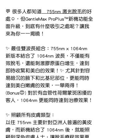
💬 很多人都知道
 755nm 激光脫毛
的好
處☺️，但GentleMax ProPlus™️新機功能全
面升級，到底有什麼吸引之處呢？讓我
來為你一一揭曉！
✨ 最佳雙波長組合：755nm x 1064nm
新版本結合了 1064nm 波長，不僅能有
效脫毛，還能刺激膠原蛋白增生，達到
即時收緊和美白的效果！✨ 尤其針對容
易暗沉的腋下和比基尼部位，更能同時
達到美白嫩膚的效果，一舉兩得！
(Bonus😍) 對於有血管性荷爾蒙斑困擾的
客人，1064nm 更能同時達到治療效果！
✨ 照顧所有皮膚類型：
以往 755nm 主要針對亞洲人普遍的黃皮
膚，而新機結合了 1064nm 後，就能照
顧到深色皮膚人士，讓脫毛療程效果更