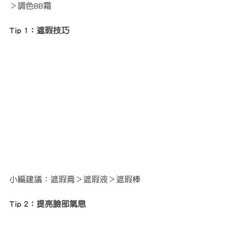
＞調色BB霜
Tip 1：遮瑕技巧
小編建議：遮瑕膏＞遮瑕液＞遮瑕棒
Tip 2：提亮臉部氣息