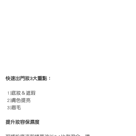
快速出門妝3大重點：
 1)底妝＆遮瑕
 2)膚色提亮
 3)眉毛
提升妝容保濕度