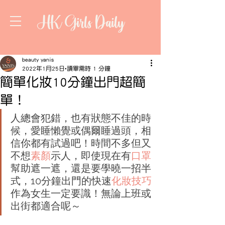
HK Girls Daily
beauty yanis
2022年1月25日
讀畢需時 1 分鐘
簡單化妝10分鐘出門超簡
單！
人總會犯錯，也有狀態不佳的時
候，愛睡懶覺或偶爾睡過頭，相
信你都有試過吧！時間不多但又
不想
素顏
示人，即使現在有
口罩
幫助遮一遮，還是要學曉一招半
式，10分鐘出門的快速
化妝技巧
作為女生一定要識！無論上班或
出街都適合呢～