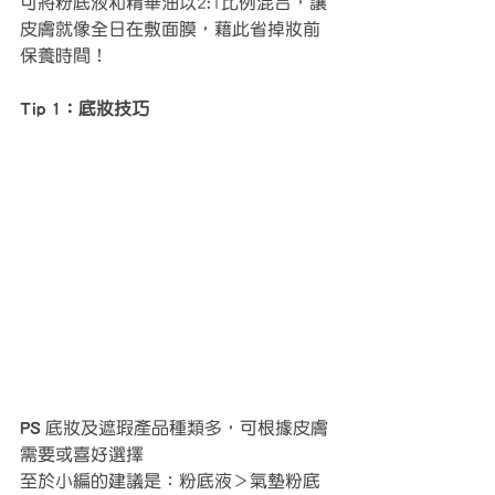
可將粉底液和精華油以2:1比例混合，讓
皮膚就像全日在敷面膜，藉此省掉妝前
保養時間！
Tip 1：底妝技巧
PS
 底妝及遮瑕產品種類多，可根據皮膚
需要或喜好選擇
至於小編的建議是：粉底液＞氣墊粉底