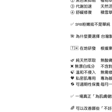
✅ SRB粉嫩術不是
🌺 為什麼要選擇 台灣
🇹🇼
🌿 純
❌ 無漂
🍃 溫
💖 私
🔁 可
✅ 一場真正「為肌膚
🌈 可以改善哪些「不