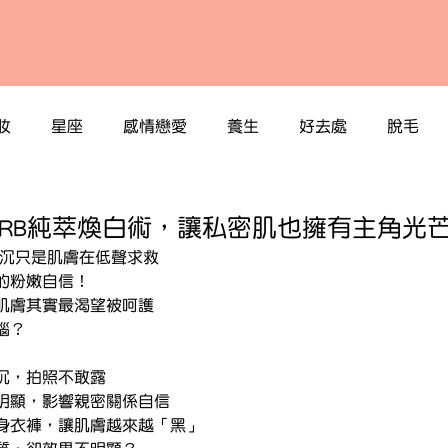
妝
星座
感情戀愛
養生
好去處
脫毛
SRB純萃煥白術，讓私密肌也擁有主角光
黯沉只是肌膚在低聲求救
的粉嫩自信！
肌膚其實最渴望被呵護
惱？
沉，拍照不敢露
明顯，影響親密關係自信
身衣褲，讓肌膚越來越「黑」