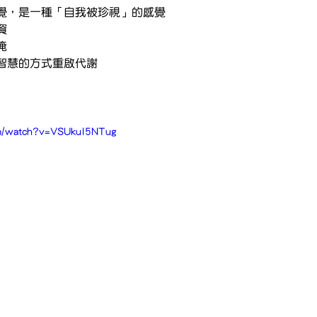
覺，是一種「自我被珍視」的感覺
資
掩
智慧的方式重啟代謝
om/watch?v=VSUkul5NTug