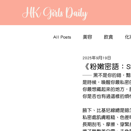
HK Girls Daily
All Posts
美容
飲食
化
2025年9月19日
《粉嫩密語：
── 黑不是你的錯，
是時候，喚醒你最私密
你最想藏起來的地方，
你是否也有過這樣的煩
腋下、比基尼線總是暗
私密處肌膚粗糙、色差
長期刮毛、摩擦、穿緊