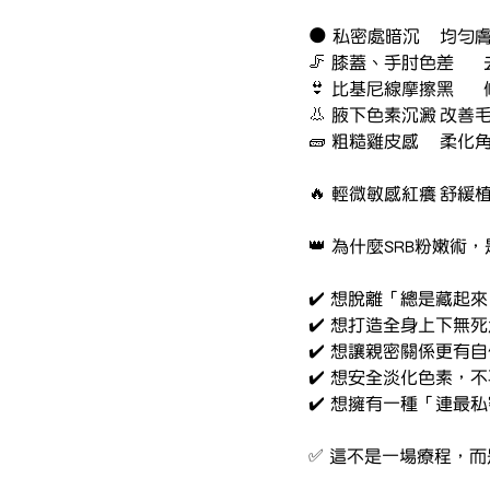
🌑 私密
👃 腋下
🧱 粗糙
🔥 輕
👑 為什麼SRB粉嫩
✔️ 想脫離「總是藏起
✔️ 想打造全身上下無
✔️ 想讓親密關係更有
✔️ 想安全淡化色素，
✔️ 想擁有一種「連最
✅ 這不是一場療程，