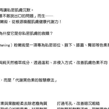
別再讓私密肌膚沉默。
最不敢說出口的問題」而生──
萃粉嫩術，從根源喚醒肌膚健康代謝力！
麼？為什麼它是你私密肌膚的救贖？
rth Brightening）粉嫩術是一項專為私密部位、腋下、膝蓋、臀部
與純天然植萃成分，透過溫和、非侵入方式，改善肌膚色素不均
白，而是「代謝黑色素的智慧療法」
① 深層淨化	天然酵素與果酸輕柔去除老廢角質	打通毛孔、改善暗沉粗糙