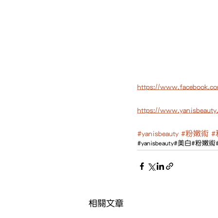
https://www.facebook.co
https://www.yanisbeauty
#yanisbeauty
#粉嫩術
#yanisbeauty
#美白
#粉嫩術
相關文章