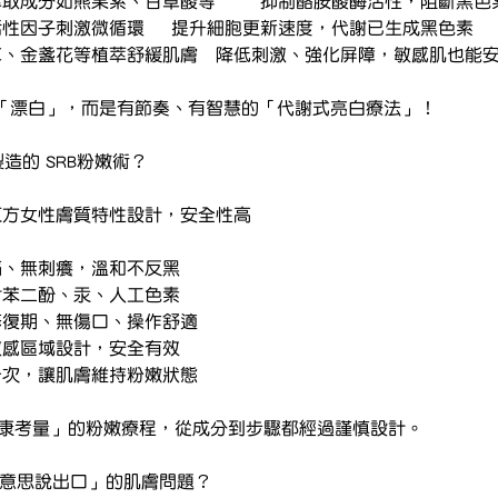
② 黑色素抑制	植物萃取成分如熊果素、甘草酸等	抑制酪胺酸酶活性，
③ 代謝加速	天然活性因子刺激微循環	提升細胞更新速度，代謝已生成黑色素
④ 舒緩修復	積雪草、金盞花等植萃舒緩肌膚	降低刺激、強化屏障，敏感肌也
單純「漂白」，而是有節奏、有智慧的「代謝式亮白療法」！
製造的 SRB粉嫩術？
 在地研發	根據東方女性膚質特性設計，安全性高
天然萃取	無酸痛、無刺癢，溫和不反黑
白成分	不含對苯二酚、汞、人工色素
和不侵入	無需修復期、無傷口、操作舒適
密肌專用	專為敏感區域設計，安全有效
週期性保養	每月一次，讓肌膚維持粉嫩狀態
健康考量」的粉嫩療程，從成分到步驟都經過謹慎設計。
好意思說出口」的肌膚問題？