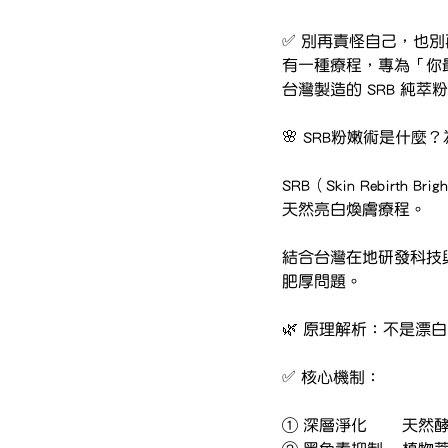
✅ 別再責怪自己，也
有一種療程，專為「你
台灣製造的 SRB 純
🌸 SRB粉嫩術是什
SRB（Skin Rebi
天然亮白煥膚療程。
結合台灣在地研發科技
肥厚問題。
🌿 原理解析：不是漂
✅ 核心機制：