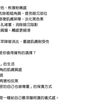
處暗沉	均勻膚色、恢復粉嫩感
🦵 膝蓋、手肘色差	去除粗糙角質、提亮暗沉部位
👙 比基尼線摩擦黑	修復肌膚屏障、淡化黑色素
色素沉澱	改善毛孔堵塞、消除暗沉陰影
雞皮感	柔化角質層、觸感更細滑
微敏感紅癢	舒緩植萃降敏消炎、重建肌膚耐受性
術，是你值得擁有的選擇？
來」的生活
死角的肌膚質感
自信
不再害怕反黑
私密的自己也被尊重」的保養方式
而是一種給自己最深層呵護的儀式感。