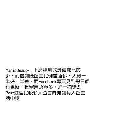
YanisBeauty : 上網搵到既評價都比較
少，而搵到既留言比例差唔多，大約一
半好一半差，而Facebook專頁見到每日都
有更新，但留言唔算多，唯一抽獎既
Post就會比較多人留言同見到有人留言
話中獎