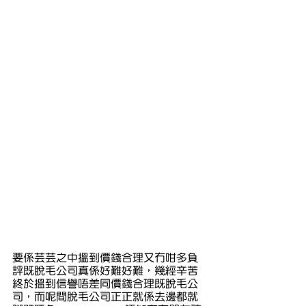
要係芸芸之中搵到價錢合理又冇咁多負
評既脫毛公司真係好難好難，幾經辛苦
終於搵到信譽唔差同價錢合理既脫毛公
司，而呢間脫毛公司正正就係去邊都就