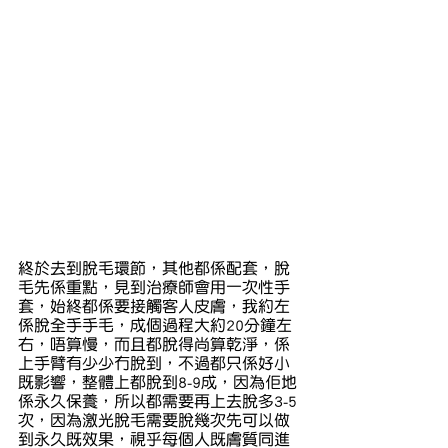
終於去到脫毛環節，其他都係配套，脫
毛先係重點，見到治療師會用一次性手
套，始終都係要接觸客人皮膚，我約左
係脫全手手毛，成個過程大約20分鐘左
右，唔算慢，而且都脫得尚算乾淨，係
上手臂有少少冇脫到，不過都只係好小
既影響，整體上都脫到8-9成，因為佢地
係永久保養，所以都需要再上去脫多3-5
次，因為激光脫毛需要脫幾次先可以做
到永久既效果，視乎每個人既膚質同進