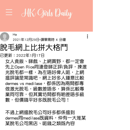
HK Girls Daily
Ha
2021年12月29日
讀畢需時 4 分鐘
脫毛網上比拼大格鬥
已更新：
2022年1月17日
女人食飯、睇戲、上網買野，都一定會
先上Open Rice同連登睇正評/負評，揀激
光脫毛都一樣，為左唔好俾人呃，上網
搵評論是常識吧，網上好多人鍾意比較 
dermes vs medilase，都係因為兩間都專
做激光脫毛，級數差唔多，算係比較專
業同可靠，但其實坊間都有啲差唔多級
數，但價錢平好多既脫毛公司！
不過上網搵脫毛公司好多都係搵到 
dermes同medilase既資料，仲有一大堆某
某脫毛公司黑店、呃錢之類既內容