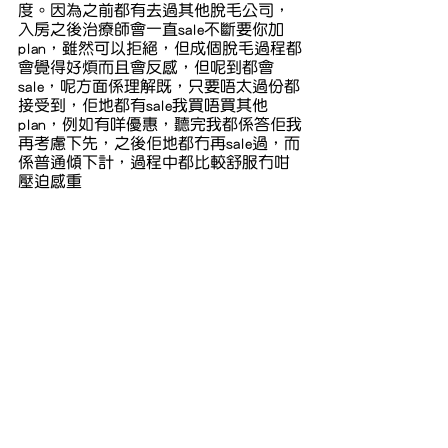
度。因為之前都有去過其他脫毛公司，
入房之後治療師會一直sale不斷要你加
plan，雖然可以拒絕，但成個脫毛過程都
會覺得好煩而且會反感，但呢到都會
sale，呢方面係理解既，只要唔太過份都
接受到，佢地都有sale我買唔買其他
plan，例如有咩優惠，聽完我都係答佢我
再考慮下先，之後佢地都冇再sale過，而
係普通傾下計，過程中都比較舒服冇咁
壓迫感重
所以經歷過第一次脫毛之後 我評分都有
8/10，對比返佢同medilase都係用同一部
機，但價錢又真係平好多倍，效果算係
合格以上既，唯一可以改善下既就係等
既問題，始終約左果個時間都想可以預
期中進行，以免浪費太多時間去等！因
為永久保養所以都會再上去幾次，之後
就會再去其他脫毛公司再做比較，希望
大家可以得到一個親身試驗既比較，唔
想咁多人白白俾人呃錢或者有唔愉快既
經歷