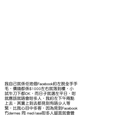
我自己就係佢地個Facebook約左脫全手手
毛，價錢都係$1000左右就落到樓，小
試牛刀下都OK，而日子就選左平日，咁
就應該就唔會咁多人，我約左下午兩點
上去，其實上到去都見到有唔少人等
緊，比我心目中多客，因為見到Facebook
冇dermes 同 medilase咁多人留言就會覺