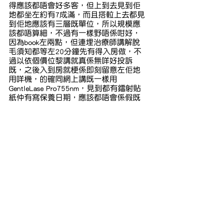
得應該都唔會好多客，但上到去見到佢
地都坐左約有7成滿，而且搭𨋢上去都見
到佢地應該有三層既單位，所以規模應
該都唔算細，不過有一樣野唔係咁好，
因為book左兩點，但連埋治療師講解脫
毛須知都等左20分鐘先有得入房做，不
過以依個價位黎講就真係無咩好投訴
既，之後入到房就梗係即刻留意左佢地
用咩機，的確同網上講既一樣用
GentleLase Pro755nm，見到都有鐳射貼
紙仲有寫保養日期，應該都唔會係假既