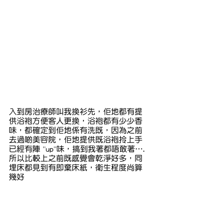
入到房治療師叫我換衫先，佢地都有提
供浴袍方便客人更換，浴袍都有少少香
味，都確定到佢地係有洗既，因為之前
去過啲美容院，佢地提供既浴袍拎上手
已經有陣 ''up''味，搞到我著都唔敢著…. 
所以比較上之前既感覺會乾淨好多，同
埋床都見到有即棄床紙，衛生程度尚算
幾好