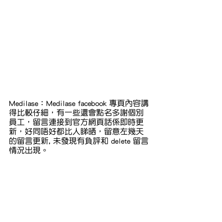
Medilase：Medilase facebook 專頁內容講
得比較仔細，有一些還會點名多謝個別
員工，留言連接到官方網頁話係即時更
新，好同唔好都比人睇晒，留意左幾天
的留言更新, 未發現有負評和 delete 留言
情況出現。