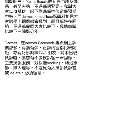
腳既旺角，Yanis Beauty唔知有冇朋友聽
過，甚至去過，不過都唔緊要，我幫大
家以身試伏，睇下到底係中伏定係預期
中好，而dermes、medilase既資料相信大
家隨便上網搵都會搵到，而且都好多評
論，不過都會同大家比較下，我地嘗試
比較下三間既分別:
Dermes : 在dermes Facebook 專頁網上評
價都多，有讚有彈，正評內容都比較簡
短，亦有好多純粹TAG 朋友，間中出現
負評時，就會有不少投訴客一齊回應，
主要投訴服務，好似難booking、轉治療
師、無人理等。不過見有人投訴負評會
被 delete，必須留意。