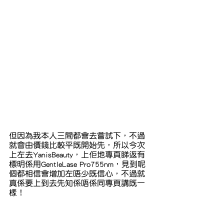
但因為我本人三間都會去嘗試下，不過
就會由價錢比較平既開始先，所以今次
上左去YanisBeauty，上佢地專頁睇返有
標明係用GentleLase Pro755nm，見到呢
個都相信會增加左唔少既信心，不過就
真係要上到去先知係唔係同專頁講既一
樣！