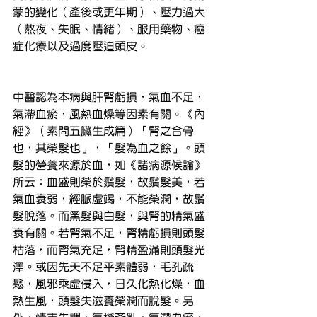
蒙的變化（產後或更年期）、壓力過大
（熬夜、失眠、情緒）、服用藥物、癌
症化療以及過度壓迫頭皮。
中醫認為本病與肝腎虧損，氣血不足，
氣滯血瘀，風熱血燥等因素有關。《內
經》（素問五臟生成篇）「腎之合骨
也，其榮髮也」，「髮為血之餘」。頭
髮的營養來源於血，如《諸病源候論》
所云：血盛則榮於鬚髮，故鬚髮美，若
氣血衰弱，經脈虛竭，不能榮潤，故鬚
髮脫落。而黑髮與白髮，與腎的精氣盛
衰有關。若腎氣不足，腎精虧損則頭髮
枯落，而腎氣充足，腎精盈滿則頭髮光
澤。或因先天不足平素體弱，毛孔疏
鬆，風邪乘虛侵入，日久化熱化燥，血
熱生風，頭髮失滋養榮潤而脫髮。另