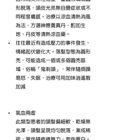
形脫落，頭皮光亮無自覺症狀或不
同程度癢感。治療以涼血清熱消風
為法，方選神應養真丹，酌加生
地、丹皮等清熱涼血藥。
往往最近有造成壓力的事件發生，
情緒起伏變化大。落髮型態為圓形
禿，可能造成一個或多個圓禿區
域，俗稱「鬼剃頭」，常伴隨煩躁
易怒，失眠，治療可用加味逍遙散
加減
氣血兩虛
此類型患者的頭髮偏細軟，乾燥無
光澤，頭髮呈現均勻脫落，漸成稀
疏，常伴隨疲倦無力，面色蒼白。