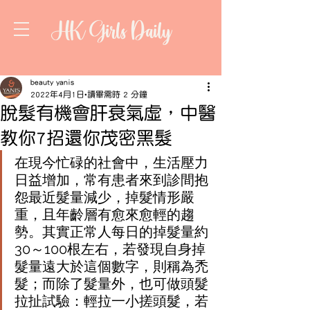
HK Girls Daily
beauty yanis
2022年4月1日
讀畢需時 2 分鐘
脫髮有機會肝衰氣虛，中醫
教你7招還你茂密黑髮
在現今忙碌的社會中，生活壓力
日益增加，常有患者來到診間抱
怨最近髮量減少，掉髮情形嚴
重，且年齡層有愈來愈輕的趨
勢。其實正常人每日的掉髮量約
30～100根左右，若發現自身掉
髮量遠大於這個數字，則稱為禿
髮；而除了髮量外，也可做頭髮
拉扯試驗：輕拉一小搓頭髮，若