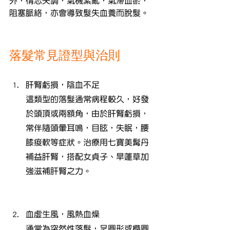
外，情志失調，氣機紊亂，氣滯血瘀，
阻塞脈絡，亦會導致髮失血養而脫髮。
落髮常見證型與治則
肝腎虧損，陰血不足
這類型的落髮通常病程較久，好發
於頭頂或兩額角，由於肝腎虧損，
常伴隨頭暈耳鳴，目眩，失眠，腰
膝痠軟等症狀。治療用七寶美髯丹
補益肝腎，搭配女貞子、旱蓮草加
強滋補肝腎之力。
血虛生風，風熱血燥
通常為突然性落髮，呈圓形或橢圓