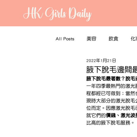
HK Girls Daily
All Posts
美容
飲食
化
2022年1月21日
腋下脫毛邊間
腋下脫毛最著數？脫毛邊間好？
一年四季最熱門的激光脫
程都經已可做到；當然
現時大部分的激光脫毛
位而定。因應激光脫毛
就它們的
價錢、激光波
比高的腋下脫毛服務。