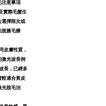
毛注意事項
得顧及實際毛髮生
去選擇限次或
的脫腋毛療
對不同皮膚性質，
的激光波長例
m 波長，已經多
實較適合黃皮
激光脫毛治