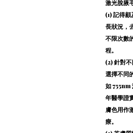
激光脫腋
(1) 記
長狀況，
不限次數
程。
(2) 針
選擇不同
如 755n
年醫學證
膚色用作
療。