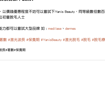
以價錢優惠程度不妨可以嘗試下Yanis Beauty，同等級數但數
位初嘗脫毛人士
力都可以嘗試大型品牌 如 : 
medilase
、
dermes
#著數
#激光波長
#保養期
#YanisBeauty
#激光脫毛
#脫毛
#脫毛
波長
#著數
#保養期