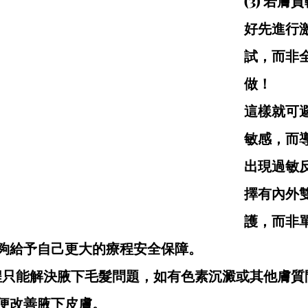
(3) 若
好先進行
試，而非
做！
這樣就可
敏感，而
出現過敏
擇有內外
護，而非
夠給予自己更大的療程安全保障。
毛療程只能解決腋下毛髮問題，如有色素沉澱或其他膚
便改善腋下皮膚。