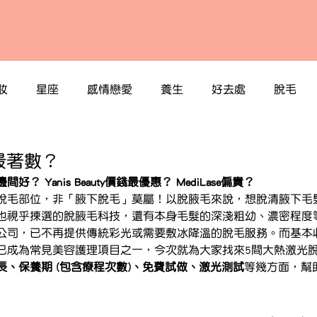
妝
星座
感情戀愛
養生
好去處
脫毛
最著數？
 Yanis Beauty價錢最優惠？ MediLase偏貴？
毛部位，非「腋下脫毛」莫屬！以脫腋毛來說，想脫清腋下毛髮，
也視乎揀選的脫腋毛科技，還有本身毛髮的深淺粗幼、濃密程度
公司，已不再提供傳統彩光或需要敷冰降溫的脫毛服務。而基本
已成為常見美容護理項目之一，今次就為大家找來5間大熱激光
長、保養期 (包含療程次數)、免費試做、激光測試
等幾方面，幫