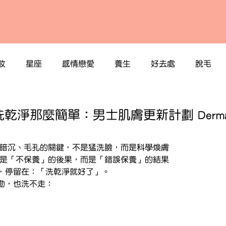
妝
星座
感情戀愛
養生
好去處
脫毛
淨那麼簡單：男士肌膚更新計劃 DermaSi
、暗沉、毛孔的關鍵，不是猛洗臉，而是科學煥膚
題，不是「不保養」的後果，而是「錯誤保養」的結果
，停留在：「洗乾淨就好了」。
勤，也洗不走：