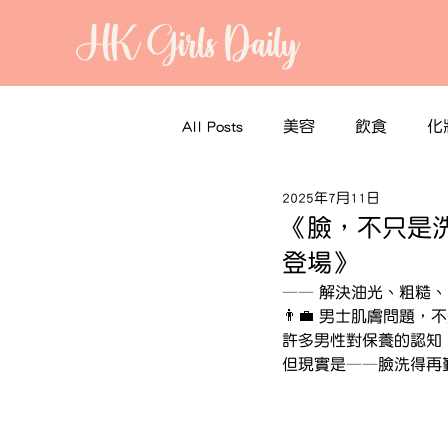
HK Girls Daily
All Posts
美容
飲食
化
2025年7月11日
《臉，不只是洗乾
登場》
—— 解決油光、粗糙
👨‍💼 男士肌膚問
許多男性對保養的認知
但現實是——臉洗得再