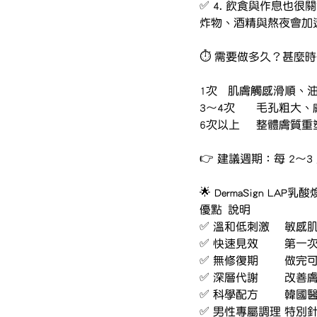
✅ 4. 飲食與作息也很
炸物、酒精與熬夜會加
⏱️ 需要做多久？甚麼
1次	肌膚觸感滑順
3～4次	毛孔
6次以上	整
👉 建議週期：每 2
🌟 DermaSign LA
優點	說明
✅ 溫和低
✅ 快速
✅ 無修
✅ 深層
✅ 科學
✅ 男性