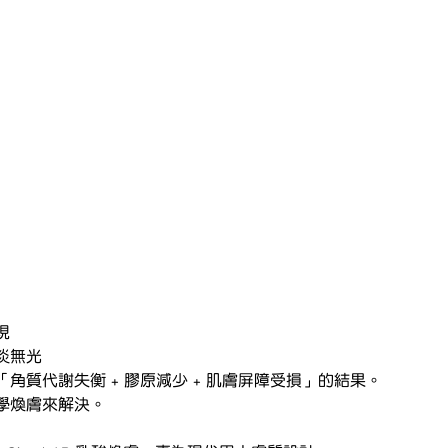
現
淡無光
角質代謝失衡 + 膠原減少 + 肌膚屏障受損」的結果。
學煥膚來解決。