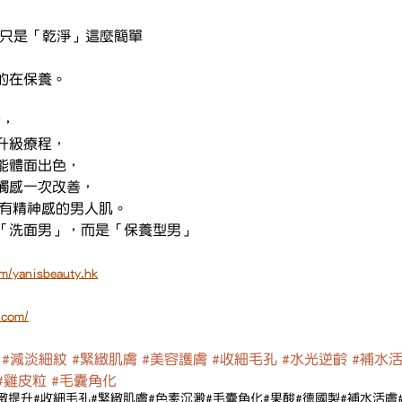
不只是「乾淨」這麼簡單
的在保養。
膚，
升級療程，
能體面出色，
觸感一次改善，
× 有精神感的男人肌。
「洗面男」，而是「保養型男」
m/yanisbeauty.hk
.com/
#減淡細紋
#緊緻肌膚
#美容護膚
#收細毛孔
#水光逆齡
#補水
#雞皮粒
#毛囊角化
緻提升
#收細毛孔
#緊緻肌膚
#色素沉澱
#毛囊角化
#果酸
#德國製
#補水活膚