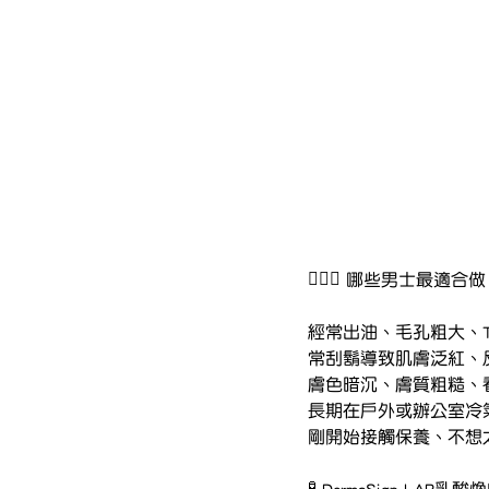
🧔🏻‍♂️ 哪些男士最適合
經常出油、毛孔粗大、
常刮鬍導致肌膚泛紅、
膚色暗沉、膚質粗糙、
長期在戶外或辦公室冷
剛開始接觸保養、不想