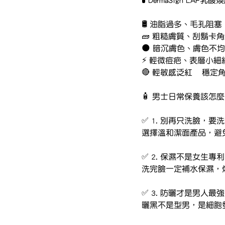
🧪 DermaSign L
🔴 輕
🧴 男士日常保養該怎
✅ 1. 別再只洗臉，要
選擇溫和潔面產品，避
✅ 2. 保濕不是女生
洗完臉一定補水保濕，
✅ 3. 防曬才是男人最
曬黑不是型男，是細胞