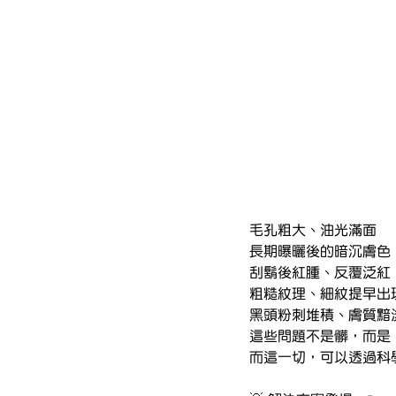
毛孔粗大、油光滿面
長期曝曬後的暗沉膚色
刮鬍後紅腫、反覆泛紅
粗糙紋理、細紋提早出
黑頭粉刺堆積、膚質黯
這些問題不是髒，而是「
而這一切，可以透過科