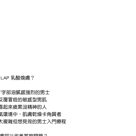
做 LAP 乳酸煥膚？
T字部油膩感強烈的男士
反覆冒痘的敏感型男肌
看起來疲累沒精神的人
氣環境中，肌膚乾燥卡角質者
太複雜但想見效的男士入門療程