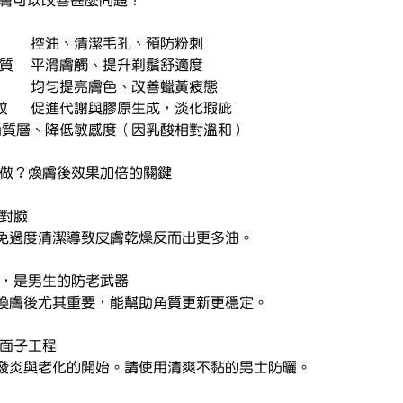
AP乳酸煥膚可以改善甚麼問題？
🛢️ 油脂過多、毛孔阻塞	控油、清潔毛孔、預防粉刺
🧱 粗糙膚質、刮鬍卡角質	平滑膚觸、提升剃鬚舒適度
🌑 暗沉膚色、膚色不均	均勻提亮膚色、改善蠟黃疲態
⚡ 輕微痘疤、表層小細紋	促進代謝與膠原生成，淡化瑕疵
敏感泛紅	穩定角質層、降低敏感度（因乳酸相對溫和）
麼做？煥膚後效果加倍的關鍵
洗對臉
免過度清潔導致皮膚乾燥反而出更多油。
專利，是男生的防老武器
煥膚後尤其重要，能幫助角質更新更穩定。
強面子工程
發炎與老化的開始。請使用清爽不黏的男士防曬。