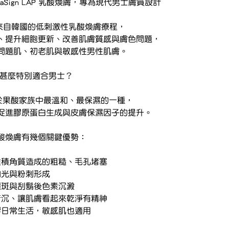
maSign LAP 乳酸煥膚，專為現代男士膚質設計
 是一款來自韓國的低刺激性乳酸煥膚療程，
、提升細胞更新、改善肌膚質感與膚色問題，
問題肌、初老肌與敏感性男性肌膚。
為甚麼特別適合男士？
id）屬於果酸家族中最溫和、最保濕的一種，
促進膠原蛋白生成與皮膚保濕因子的提升。
酸煥膚有幾個關鍵優勢：
去角質	解決堆積角質造成的粗糙、毛孔堵塞
衡	減少油光與粉刺形成
膚色	淡化曬斑與刮鬍後色素沉澱
膚質光澤	改善暗沉、讓肌膚看起來乾淨有精神
不刺激	不影響日常生活，敏感肌也適用