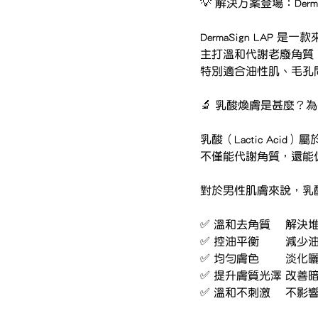
💡 解決方案登場：Der
DermaSign LAP
主打溫和代謝老廢角質
特別適合油性肌、毛孔
🔬 乳酸煥膚是甚麼？
乳酸（Lactic Ac
不僅能代謝角質，還能
對於男性肌膚來說，乳
✅ 溫和
✅ 控油平
✅ 均勻
✅ 提升
✅ 溫和