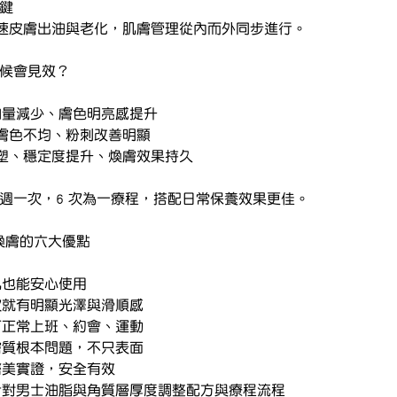
關鍵
速皮膚出油與老化，肌膚管理從內而外同步進行。
時候會見效？
、油量減少、膚色明亮感提升
粗大、膚色不均、粉刺改善明顯
體膚質重塑、穩定度提升、煥膚效果持久
～3 週一次，6 次為一療程，搭配日常保養效果更佳。
P乳酸煥膚的六大優點
刺激	敏感肌也能安心使用
見效	第一次就有明顯光澤與滑順感
復期	做完可正常上班、約會、運動
代謝	改善膚質根本問題，不只表面
配方	韓國醫美實證，安全有效
專屬調理	特別針對男士油脂與角質層厚度調整配方與療程流程