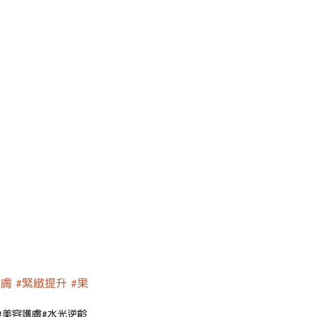
活膚
#緊緻提升
#果
#美容護膚
#水光逆齡