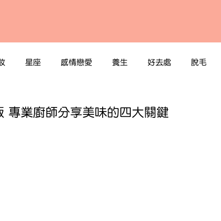
妝
星座
感情戀愛
養生
好去處
脫毛
飯 專業廚師分享美味的四大關鍵