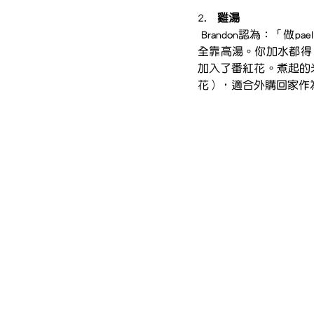
2.   
雞湯
 Brandon認為：「做paella最重要的是高湯，加蜆加蝦都會為飯增加海鮮味，但實際上把米飯浸煮入味的，
全靠高湯。你加水都得
加入了番紅花。煮起的
花），適合外購回家作