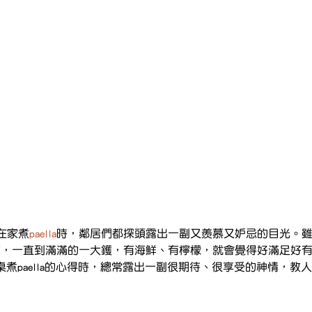
在家煮
paella
時，鄰居們都探頭露出一副又羨慕又妒忌的目光。
沒有，一直到滿滿的一大鑊，有海鮮、有檸檬，就會覺得好滿足好
nson在分桌煮paella的心得時，總常露出一副很期待、很享受的神情，