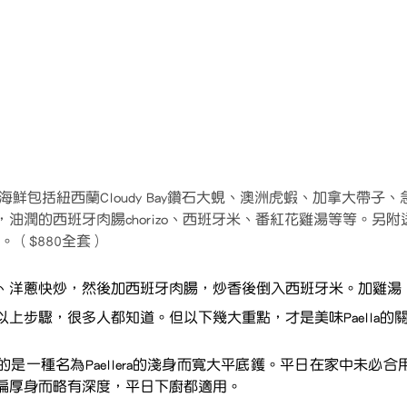
 海鮮包括紐西蘭Cloudy Bay鑽石大蜆、澳洲虎蝦、加拿大帶子
潤的西班牙肉腸chorizo、西班牙米、番紅花雞湯等等。另附送Ste
。（$880全套）
、洋蔥快炒，然後加西班牙肉腸，炒香後倒入西班牙米。加雞湯，
上步驟，很多人都知道。但以下幾大重點，才是美味Paella的
一種名為Paellera的淺身而寬大平底鑊。平日在家中未必合用。St
偏厚身而略有深度，平日下廚都適用。