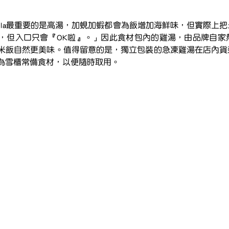
，但入口只會『OK啦』。」因此食材包內的雞湯，由品牌自家
米飯自然更美味。值得留意的是，獨立包裝的急凍雞湯在店內貨
為雪櫃常備食材，以便隨時取用。