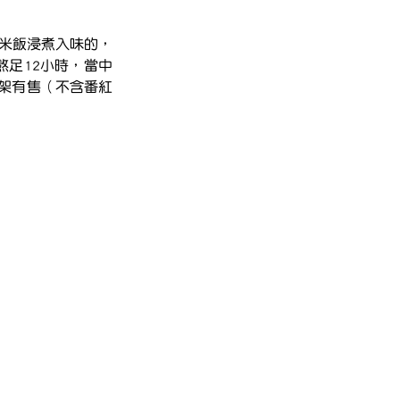
熬足12小時，當中
架有售（不含番紅