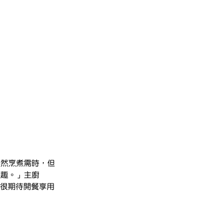
雖然烹煮需時，但
有趣。」主廚
教人很期待開餐享用