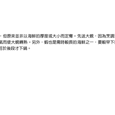
，但原來並非以海鮮的厚度或大小而定奪。先送大蜆，因為烹調
氣而使大蜆轉熟。另外，蝦也是需時較長的海鮮之一，要較早下
可於後段才下鍋。