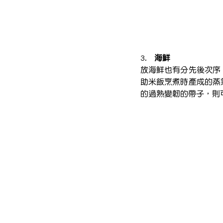
3.   
海鮮
放海鮮也有分先後次序
助米飯烹煮時產成的蒸
的過熟變韌的帶子，則