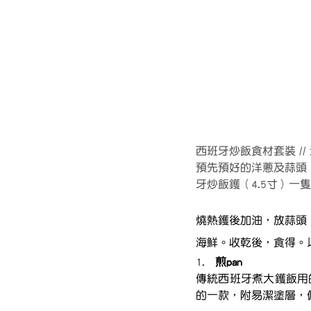
西班牙炒飯食材套裝 //
預先預好的洋蔥及蒜頭，油
牙炒飯鑊（4.5寸）一隻
燒熱鑊後加油，放蒜頭
海鮮。收乾後，食得。以
1.   
煎pan
傳統西班牙煮大鑊飯用的是
的一款，附易潔塗層，