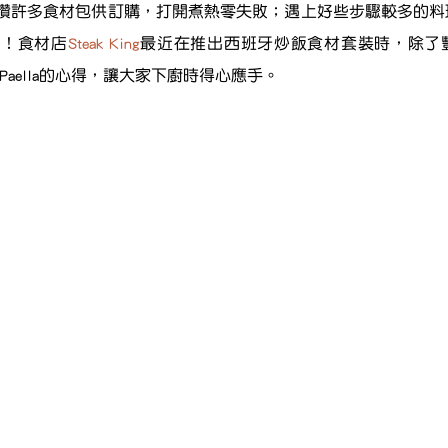
攢許多食材包供訂購，打開煮熱零失敗；遇上好些步驟較多的料
值！食材店
Steak King
最近在推出西班牙炒飯食材套裝時，除了
煮Paella的心得，讓大家下廚時得心應手。