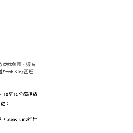
、急凍魷魚圈，還有
ak King西班
10至15分鐘後放
關鍵：
eak King推出