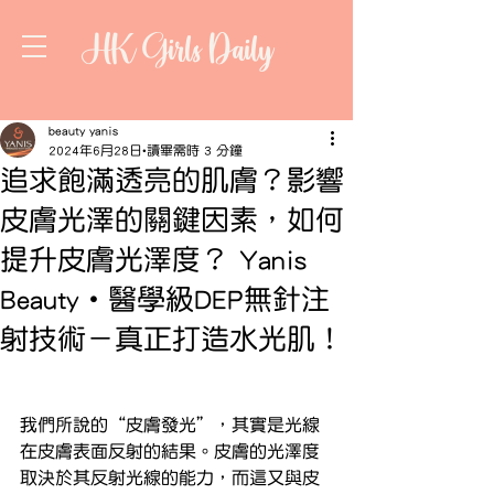
HK Girls Daily
beauty yanis
2024年6月28日
讀畢需時 3 分鐘
追求飽滿透亮的肌膚？影響
皮膚光澤的關鍵因素，如何
提升皮膚光澤度？ Yanis
Beauty・醫學級DEP無針注
射技術－真正打造水光肌！
我們所說的“皮膚發光”，其實是光線
在皮膚表面反射的結果。皮膚的光澤度
取決於其反射光線的能力，而這又與皮