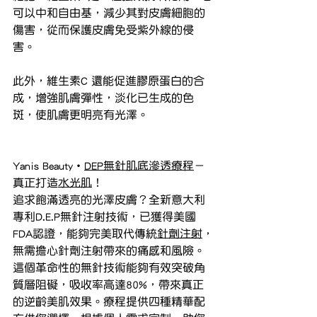
可以中和自由基，減少其對皮膚細胞的
傷害，從而保護皮膚免受紫外線的侵
害。
此外，維生素C 還能促進膠原蛋白的合
成，增強肌膚彈性，淡化已生成的色
斑，使肌膚更明亮有光澤。
Yanis Beauty・
DEP無針肌底滲透療程
－
真正打造
水光肌
！
追求飽滿透亮的光澤皮膚？全新意大利
專利D.E.P無針注射技術，已獲得美國
FDA認證，能夠完美取代傳統
針劑注射
，
無需擔心針劑注射帶來的痛感和風險。
這個革命性的無針技術能夠有效突破角
質層阻礙，吸收率高達80%，帶來真正
的逆齡美肌效果。療程提供四種精華配