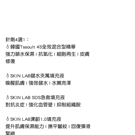
針劑4選1：
💧韓國Tssoult 4S全效混合型精華
強力鎖水保濕 | 抗氧化 | 細胞再生 | 皮膚
修復
💧SKIN LAB儲水夾萬填充液
喚醒肌膚 | 強效儲水 | 水嫩亮澤
💧SKIN LAB SOS急救填充液
對抗炎症 | 強化血管壁 | 抑制組織胺
💧SKIN LAB凍齡1.0填充液
提升肌膚保濕能力 | 撫平皺紋 | 回復彈滑
緊緻