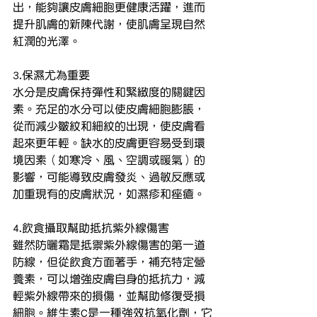
出，能夠讓皮膚細胞更健康活躍，進而
提升肌膚的新陳代謝，使肌膚呈現自然
紅潤的光澤。
3.保濕尤為重要
水分是皮膚保持彈性和緊緻度的關鍵因
素。充足的水分可以使皮膚細胞膨脹，
從而減少皺紋和細紋的出現，使皮膚看
起來更年輕。缺水的皮膚更容易受到環
境因素（如寒冷、風、空調或暖氣）的
影響，可能導致皮膚發炎、過敏反應或
加重現有的皮膚狀況，如濕疹和痤瘡。
4.飲食攝取幫助抵抗紫外線傷害
雖然防曬霜是抵禦紫外線傷害的第一道
防線，但從飲食方面著手，補充特定營
養素，可以增強皮膚自身的抵抗力，減
輕紫外線帶來的損傷，並幫助修復受損
細胞。維生素C是一種強效抗氧化劑，它