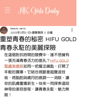
HK Girls Daily
beauty yanis
2025年2月21日
讀畢需時 2 分鐘
重塑青春的秘密 HIFU GOLD
青春永駐的美麗探險
在這個對抗時間的競賽中，誰不想擁有
一張充滿青春活力的面孔？
HIFU GOLD
緊膚索療程
如同一把魔法鑰匙，打開了
年輕的寶庫。它結合微脈衝超聲波技
術，將脂肪與歲月的痕跡一一消除，讓
你的肌膚重獲新生。快來一同探索這段
神奇的美容旅程，讓青春永駐，魅力無
限！