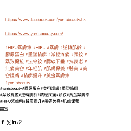
https://www.facebook.com/yanisbeauty.hk
https://www.yanisbeauty.com/
#HIFU緊膚索
#HIFU
#緊膚
#逆轉肌齡
#
膠原蛋白
#重塑輪廓
#減輕疼痛
#頸紋
#
緊致提拉
#法令紋
#腮線下垂
#抗衰老
#
無痛美容
#年輕肌
#肌膚保養
#醫美
#美
容護膚
#輪廓提升
#黃金緊膚索
#yanisbeauty
#yanisbeauty
#膠原蛋白
#美容護膚
#重塑輪廓
#緊致提拉
#逆轉肌齡
#減輕疼痛
#頸紋
#黃金緊膚索
#HIFU緊膚索
#輪廓提升
#無痛美容
#肌膚保養
美容