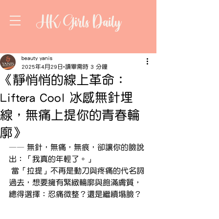
HK Girls Daily
beauty yanis
2025年4月29日
讀畢需時 3 分鐘
《靜悄悄的線上革命：
Liftera Cool 冰感無針埋
線，無痛上提你的青春輪
廓》
—— 無針，無痛，無痕，卻讓你的臉說
出：「我真的年輕了。」
 當「拉提」不再是動刀與疼痛的代名詞
過去，想要擁有緊緻輪廓與飽滿膚質，
總得選擇：忍痛微整？還是繼續塌臉？