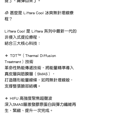
提了、膚彈回來了。
🧊 甚麼是 Liftera Cool 冰爽無針埋線療
程？
Liftera Cool 是 Liftera 系列中最新一代的
非侵入式提拉療程，
結合三大核心科技：
🔹 TDT™（Thermal Diffusion 
Treatment）技術
革命性熱能傳遞技術，將能量精準導入
真皮層與筋膜層（SMAS），
打造隱形能量線條，如同無針埋線般，
支撐整張臉部結構。
🔹 HIFU 高強度聚焦超聲波
深入SMAS層激發膠原蛋白與彈力纖維再
生，緊緻、提升一次完成。