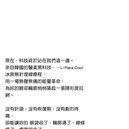
現在，科技終於站在我們這一邊。
來自韓國的醫美黑科技——Liftera Cool 
冰爽無針埋線療程，
用一場無聲無痛的能量革命，
為妳的臉部輪廓悄悄築起一張隱形提拉
網。
沒有針頭、沒有恢復期、沒有劇烈疼
痛，
卻能讓妳的 眼袋收了、輪廓清了、線條