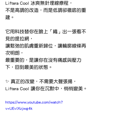
Liftera Cool 冰爽無針埋線療程，
不是高調的改造，而是低調卻徹底的重
建。
它用科技替你在臉上「織」出一張看不
見的提拉網，
讓鬆弛的肌膚重新歸位，讓輪廓線條再
次明朗，
最重要的，是讓你在沒有痛感與壓力
下，回到最美的狀態。
✨ 真正的改變，不需要大聲張揚，
Liftera Cool 讓你在沉默中，悄悄變美。
https://www.youtube.com/watch?
v=UEvIXzjwg4k