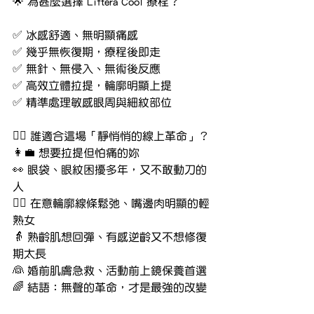
🌟 為甚麼選擇 Liftera Cool 療程？
✅ 冰感舒適、無明顯痛感
✅ 幾乎無恢復期，療程後即走
✅ 無針、無侵入、無術後反應
✅ 高效立體拉提，輪廓明顯上提
✅ 精準處理敏感眼周與細紋部位
👩‍⚕️ 誰適合這場「靜悄悄的線上革命」？
👩‍💼 想要拉提但怕痛的妳
👀 眼袋、眼紋困擾多年，又不敢動刀的
人
🧖‍♀️ 在意輪廓線條鬆弛、嘴邊肉明顯的輕
熟女
👵 熟齡肌想回彈、有感逆齡又不想修復
期太長
👰 婚前肌膚急救、活動前上鏡保養首選
🌈 結語：無聲的革命，才是最強的改變