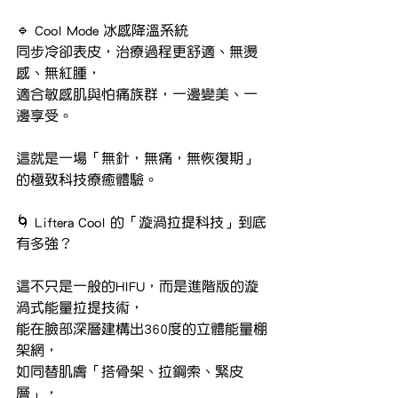
🔹 Cool Mode 冰感降溫系統
同步冷卻表皮，治療過程更舒適、無燙
感、無紅腫，
適合敏感肌與怕痛族群，一邊變美、一
邊享受。
這就是一場「無針，無痛，無恢復期」
的極致科技療癒體驗。
🌀 Liftera Cool 的「漩渦拉提科技」到底
有多強？
這不只是一般的HIFU，而是進階版的漩
渦式能量拉提技術，
能在臉部深層建構出360度的立體能量棚
架網，
如同替肌膚「搭骨架、拉鋼索、緊皮
層」，