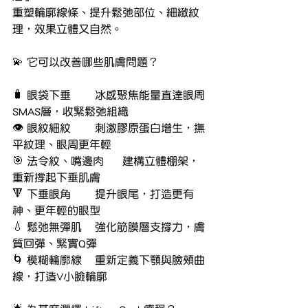
重塑輪廓線條、提升鬆弛部位、細緻紋
理，效果立體又自然。
💫 它可以改善哪些肌膚問題？
🧳 眼袋下垂	冰感聚焦能量直達眼周
SMAS層，收緊鬆弛組織
👁️ 眼紋細紋	刺激膠原蛋白增生，撫
平紋理、眼周更年輕
🎯 法令紋、嘴邊肉	建構立體棚架，
重新撐起下垂肌膚
🔻 下垂眼角	提升眼尾，打造更有
神、更年輕的眼型
💧 鬆弛無彈肌	強化筋膜層支撐力，膚
質回彈、緊實Q彈
🌀 模糊輪廓線	重新定義下顎與臉頰曲
線，打造V小臉輪廓