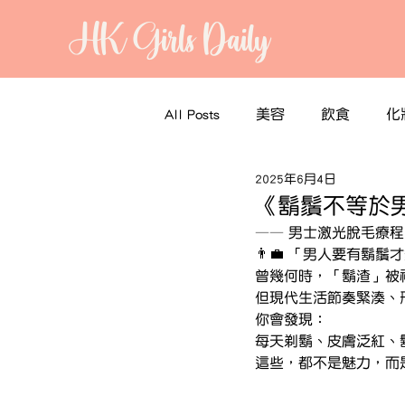
HK Girls Daily
All Posts
美容
飲食
化
2025年6月4日
《鬍鬚不等於
—— 男士激光脫毛療
👨‍💼 「男人要有
曾幾何時，「鬍渣」被
但現代生活節奏緊湊、
你會發現：
每天剃鬍、皮膚泛紅、
這些，都不是魅力，而