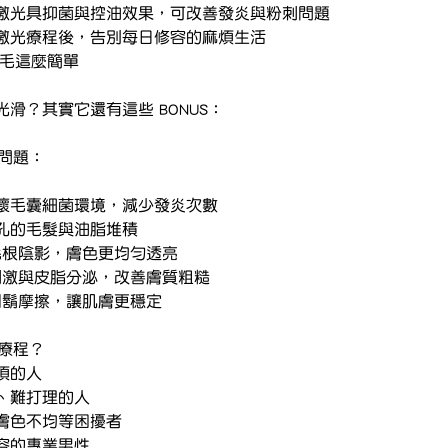
💥 毛囊炎、鬍鬚痘	激光具抑菌與控油效果，可改善發炎與粉刺問題
🕒 每天花時間剃鬍	激光療程後，告別每日修容的麻煩生活
脫毛這麼簡單
滑？其實它還有這些 BONUS：
問題：
激光熱能破壞毛囊細菌環境，減少發炎次數
少堵塞毛孔的毛髮與油脂堆積
膚色不均	減少毛根陰影，膚色更均勻透亮
孔粗大	減少刺激與皮脂分泌，改善膚質粗糙
感泛紅	減少剃鬍摩擦，讓肌膚更穩定
脫鬚療程？
煩的人
、難打理的人
膚色不均等困擾者
容的專業男性