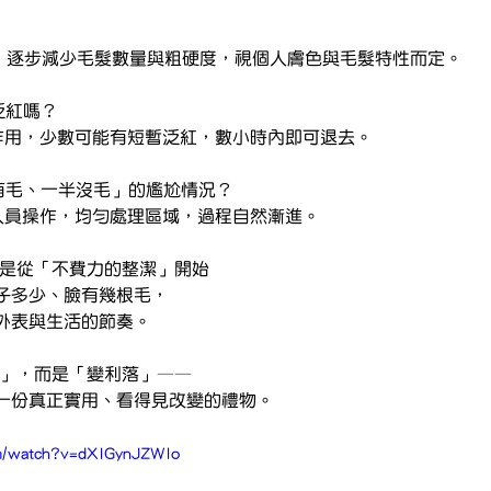
程，逐步減少毛髮數量與粗硬度，視個人膚色與毛髮特性而定。
泛紅嗎？
作用，少數可能有短暫泛紅，數小時內即可退去。
有毛、一半沒毛」的尷尬情況？
人員操作，均勻處理區域，過程自然漸進。
，是從「不費力的整潔」開始
子多少、臉有幾根毛，
外表與生活的節奏。
美」，而是「變利落」——
一份真正實用、看得見改變的禮物。
om/watch?v=dXIGynJZWlo