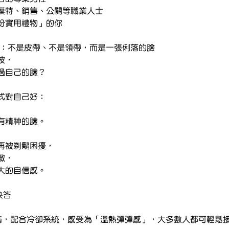
模特、銷售、公關等職業人士
份實用禮物」的你
禮物：不是皮帶、不是領帶，而是一張俐落的臉
波，
過自己的臉？
式對自己好：
有精神的臉。
再被剃鬍困擾，
緻，
大的自信感。
快答
備，配合冷卻系統，感受為「溫熱彈彈感」，大多數人都可輕鬆