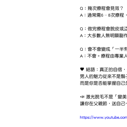
Q：幾次療程會見效？
A：通常需6–8次療
Q：做完療程會脫皮或
A：大多數人無明顯副
Q：會不會變成「一半
A：不會。療程由專業
🖤 結語：真正的自信
男人的魅力從來不是鬍
而是你是否能掌握自己
📣 激光脫毛不是「變
讓你在父親節，送自己
https://www.youtube.c