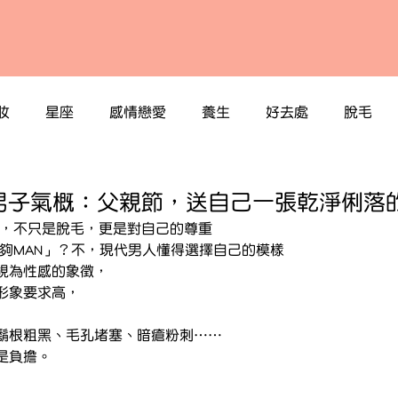
妝
星座
感情戀愛
養生
好去處
脫毛
男子氣概：父親節，送自己一張乾淨俐落
程，不只是脫毛，更是對自己的尊重
鬍鬚才夠MAN」？不，現代男人懂得選擇自己的模樣
視為性感的象徵，
形象要求高，
鬍根粗黑、毛孔堵塞、暗瘡粉刺……
是負擔。