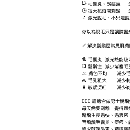
🔬 激光脫毛，不只是
你以為脫毛只是讓臉變光
✅ 解決鬍鬚區常見肌膚
🔴 毛囊炎	
💥 鬍鬚痘	減
🌫️ 
🧽 毛
🧴 敏
🧔🏻‍♂️ 誰適合做男士
每天需要剃鬍，覺得麻
鬍鬚生長過快、過濃密
有鬍鬚毛囊炎、痘痘、
追求乾淨外表、精緻儀