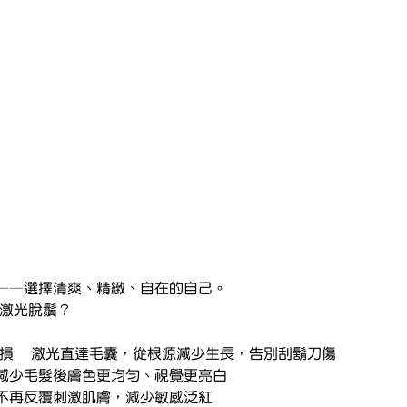
——選擇清爽、精緻、自在的自己。
做激光脫鬚？
🩸 每天剃鬍造成皮膚破損	激光直達毛囊，從根源減少生長，告別刮鬍刀傷
🔴 鬍根粗黑影響膚色	減少毛髮後膚色更均勻、視覺更亮白
🤕 剃鬍後泛紅、敏感	不再反覆刺激肌膚，減少敏感泛紅