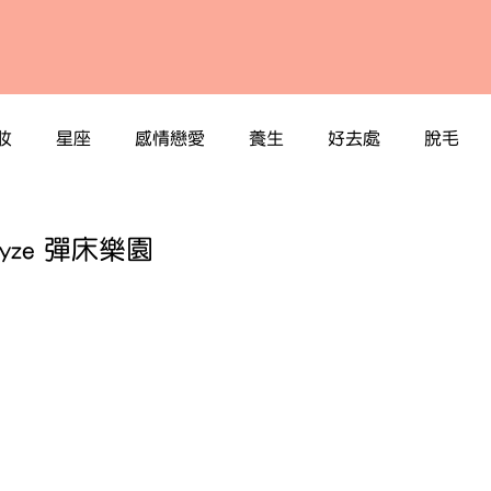
妝
星座
感情戀愛
養生
好去處
脫毛
ze 彈床樂園