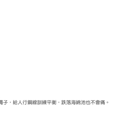
繩子，給人行鋼線訓練平衡，跌落海綿池也不會痛。