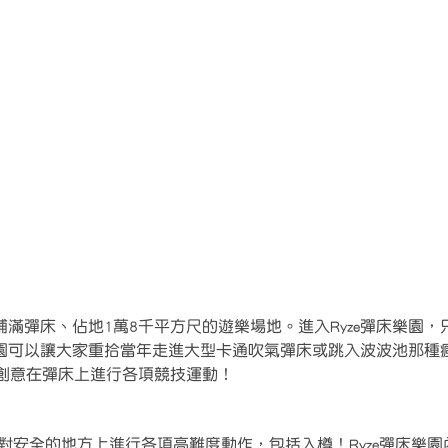
個舖滿彈床、佔地1萬8千平方尺的遊樂場地。進入Ryze彈床樂園
床樂園可以讓大家重拾當年走進大型卡通吹氣彈床或跳入波波池那種
創意在彈床上進行各項競技運動！
在絕對安全的地方上進行各項高難度動作，包括入樽！Ryze彈床樂