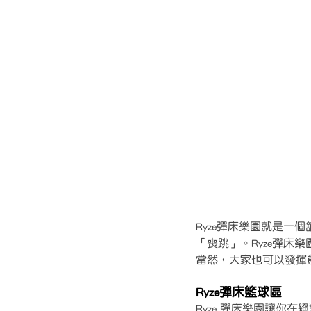
Ryze彈床樂園就是一
「喪跳」。Ryze彈
當然，大家也可以發揮
Ryze彈床籃球區
Ryze 彈床樂園讓你