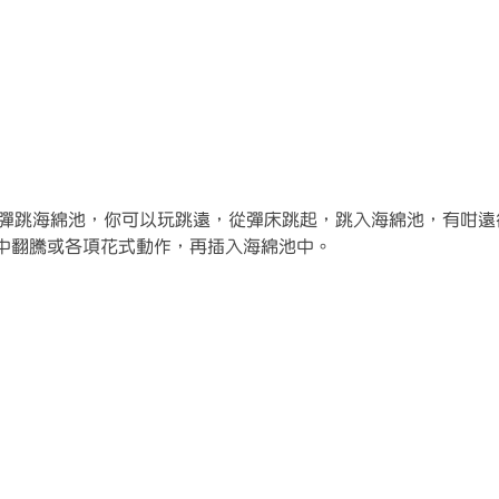
兩個彈跳海綿池，你可以玩跳遠，從彈床跳起，跳入海綿池，有咁
中翻騰或各項花式動作，再插入海綿池中。