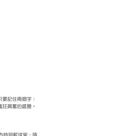
，只要記住兩個字：
瘋狂興奮的感覺。
園內特設籃球架，唔