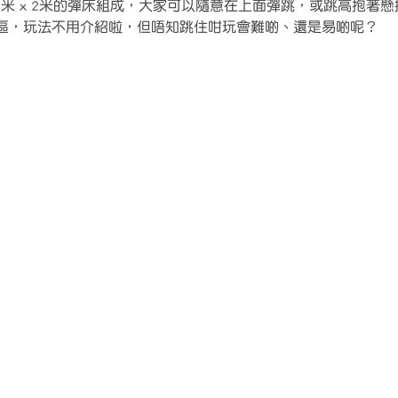
塊2米 x 2米的彈床組成，大家可以隨意在上面彈跳，或跳高抱著
區，玩法不用介紹啦，但唔知跳住咁玩會難啲、還是易啲呢？