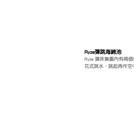
Ryze彈跳海綿池
Ryze 彈床樂園內有
花式跳水，跳起再作空