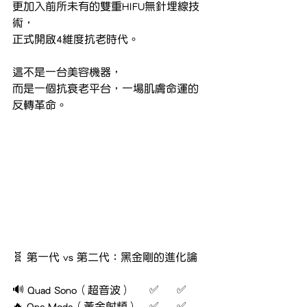
更加入前所未有的雙重HIFU無針埋線技
術，
正式開啟4維度抗老時代。
這不是一台美容機器，
而是一個抗衰老平台，一場肌膚命運的
反轉革命。
🧬 第一代 vs 第二代：黑金剛的進化論
🔊 Quad Sono（超音波）	✅	✅
🔥 One Mode（黃金射頻）	✅	✅