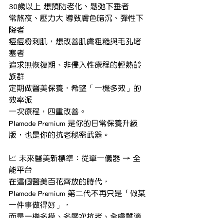
30歲以上 想預防老化、鬆弛下垂者
常熬夜、壓力大 導致膚色暗沉、彈性下
降者
痘痘粉刺肌，想改善肌膚粗糙與毛孔堵
塞者
追求無恢復期、非侵入性療程的輕熟齡
族群
定期做醫美保養，希望「一機多效」的
效率派
一次療程，四重改善。
Plamode Premium 是你的日常保養升級
版，也是你的抗老秘密武器。
📈 未來醫美新標準：從單一儀器 → 全
能平台
在這個醫美百花齊放的時代，
Plamode Premium 第二代不再只是「做某
一件事做得好」，
而是一機多模、多層次抗老、全膚質適