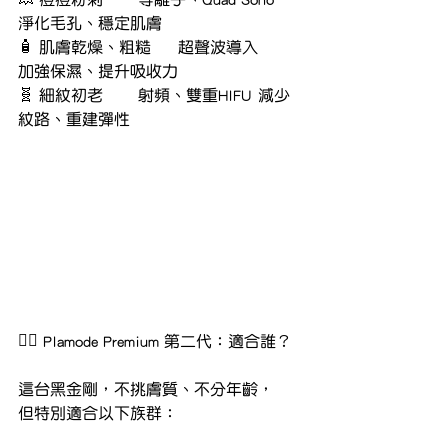
淨化毛孔、穩定肌膚
🧴 肌膚乾燥、粗糙	超聲波導入	
加強保濕、提升吸收力
🧬 細紋初老	射頻、雙重HIFU	減少
紋路、重建彈性
🧑‍⚕️ Plamode Premium 第二代：適合誰？
這台黑金剛，不挑膚質、不分年齡，
但特別適合以下族群：