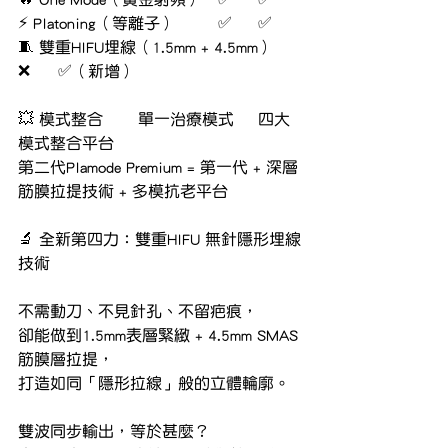
⚡ Platoning（等離子）	✅	✅
🧵 雙重HIFU埋線（1.5mm + 4.5mm）	
❌	✅（新增）
💥 模式整合	單一治療模式	四大
模式整合平台
第二代Plamode Premium = 第一代 + 深層
筋膜拉提技術 + 多模抗老平台
🔬 全新第四力：雙重HIFU 無針隱形埋線
技術
不需動刀、不見針孔、不留疤痕，
卻能做到1.5mm表層緊緻 + 4.5mm SMAS
筋膜層拉提，
打造如同「隱形拉線」般的立體輪廓。
雙波同步輸出，等於甚麼？