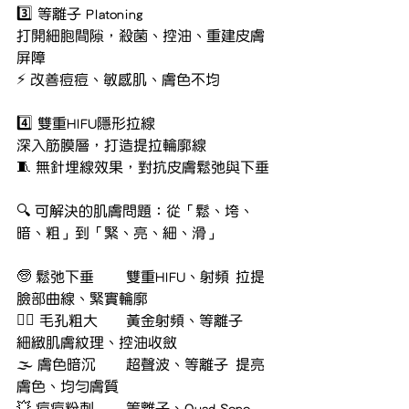
3️⃣ 等離子 Platoning
打開細胞間隙，殺菌、控油、重建皮膚
屏障
⚡ 改善痘痘、敏感肌、膚色不均
4️⃣ 雙重HIFU隱形拉線
深入筋膜層，打造提拉輪廓線
🧵 無針埋線效果，對抗皮膚鬆弛與下垂
🔍 可解決的肌膚問題：從「鬆、垮、
暗、粗」到「緊、亮、細、滑」
🧓 鬆弛下垂	雙重HIFU、射頻	拉提
臉部曲線、緊實輪廓
🧖‍♀️ 毛孔粗大	黃金射頻、等離子	
細緻肌膚紋理、控油收斂
🌫️ 膚色暗沉	超聲波、等離子	提亮
膚色、均勻膚質
💥 痘痘粉刺	等離子、Quad Sono	