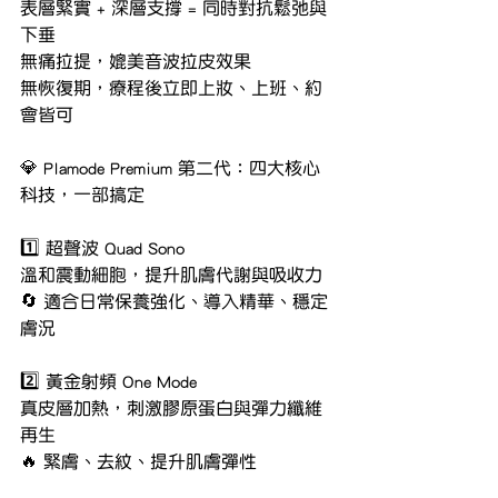
表層緊實 + 深層支撐 = 同時對抗鬆弛與
下垂
無痛拉提，媲美音波拉皮效果
無恢復期，療程後立即上妝、上班、約
會皆可
💎 Plamode Premium 第二代：四大核心
科技，一部搞定
1️⃣ 超聲波 Quad Sono
溫和震動細胞，提升肌膚代謝與吸收力
🔄 適合日常保養強化、導入精華、穩定
膚況
2️⃣ 黃金射頻 One Mode
真皮層加熱，刺激膠原蛋白與彈力纖維
再生
🔥 緊膚、去紋、提升肌膚彈性