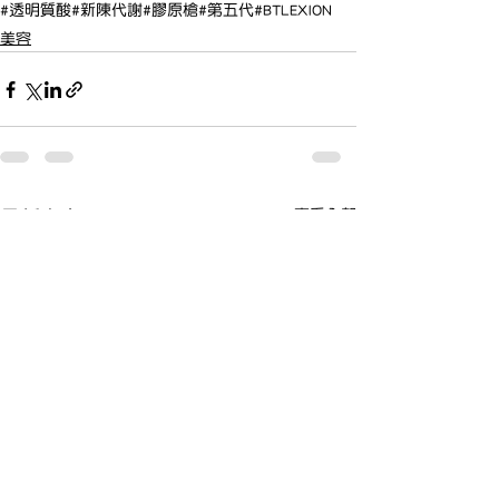
#透明質酸
#新陳代謝
#膠原槍
#第五代
#BTLEXION
美容
查看全部
最新文章