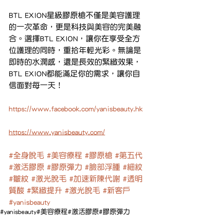
BTL EXION星級膠原槍不僅是美容護理
的一次革命，更是科技與美容的完美融
合。選擇BTL EXION，讓你在享受全方
位護理的同時，重拾年輕光彩。無論是
即時的水潤感，還是長效的緊緻效果，
BTL EXION都能滿足你的需求，讓你自
信面對每一天！
https://www.facebook.com/yanisbeauty.hk
https://www.yanisbeauty.com/
#全身脫毛
#美容療程
#膠原槍
#第五代
#激活膠原
#膠原彈力
#臉部浮腫
#細紋
#皺紋
#激光脫毛
#加速新陳代謝
#透明
質酸
#緊緻提升
#激光脫毛
#新客戶
#yanisbeauty
#yanisbeauty
#美容療程
#激活膠原
#膠原彈力