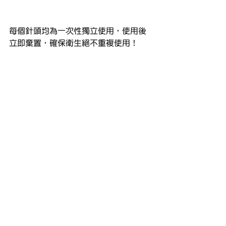
每個針頭均為一次性獨立使用，使用後
立即棄置，確保衛生絕不重複使用！
https://youtu.be/JyjMdlmQYds?
si=kMlWbJGtGGnf1HMQ
#yanisbeauty
#美容療程
#755波長激
光
#755激光脫毛
#脫毛
#facial
#
美白
#candela
#激光脫毛
#注養
#
水腫
#優質美容院
#角質换膚
#黑