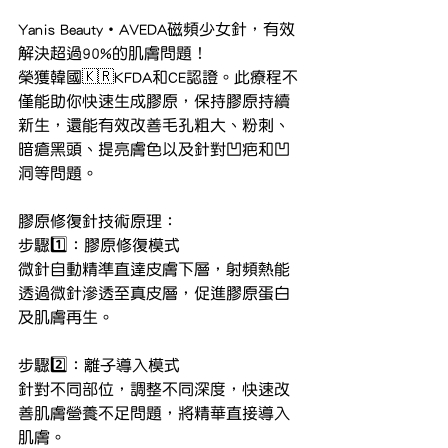
Yanis Beauty・AVEDA磁頻少女針，有效
解決超過90%的肌膚問題！
榮獲韓國🇰🇷KFDA和CE認證。此療程不
僅能助你快速生成膠原，保持膠原持續
新生，還能有效改善毛孔粗大、粉刺、
暗瘡黑頭、提亮膚色以及針對凹疤和凹
洞等問題。
膠原修復針技術原理：
步驟1️⃣：膠原修復模式
微針自動精準直達皮膚下層，射頻熱能
透過微針滲透至真皮層，促進膠原蛋白
及肌膚再生。
步驟2️⃣：離子導入模式
針對不同部位，調整不同深度，快速改
善肌膚營養不足問題，將精華直接導入
肌膚。