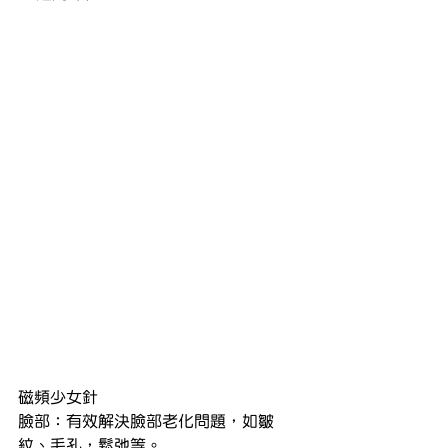
磁頻少女針
臉部：有效解決臉部老化問題，如皺
紋、毛孔，鬆弛等。