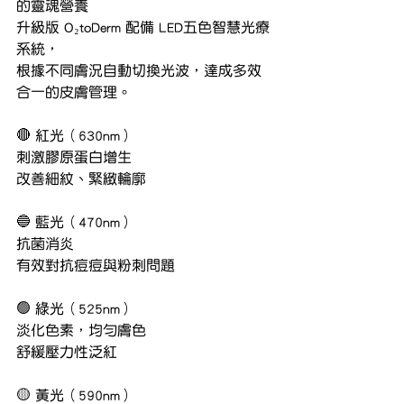
的靈魂營養
升級版 O₂toDerm 配備 LED五色智慧光療
系統，
根據不同膚況自動切換光波，達成多效
合一的皮膚管理。
🔴 紅光（630nm）
刺激膠原蛋白增生
改善細紋、緊緻輪廓
🔵 藍光（470nm）
抗菌消炎
有效對抗痘痘與粉刺問題
🟢 綠光（525nm）
淡化色素，均勻膚色
舒緩壓力性泛紅
🟡 黃光（590nm）