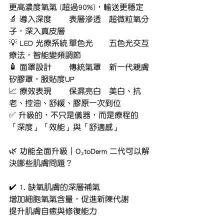
更高濃度氧氣 (超過90%)，輸送更穩定
🔬 導入深度	表層滲透	超微粒氧分
子，深入真皮層
💡 LED 光療系統	單色光	五色光交互
療法，智能變頻調節
🧴 面罩設計	傳統氣罩	新一代親膚
矽膠罩，服貼度UP
📈 療效表現	保濕亮白	美白、抗
老、控油、舒緩、膠原一次到位
✅ 升級的，不只是儀器，而是療程的
「深度」「效能」與「舒適感」
🌿 功能全面升級｜O₂toDerm 二代可以解
決哪些肌膚問題？
✔️ 1. 缺氧肌膚的深層補氣
增加細胞氧氣含量，促進新陳代謝
提升肌膚自癒與修復能力