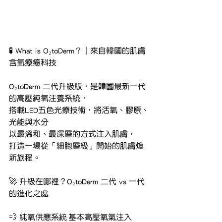
🧪 What is O₂toDerm？｜來自韓國的肌膚
含氧療癒科技
O₂toDerm 二代升級版，是韓國最新一代
的高壓純氧注養系統，
搭載LED五色光療技術，將活氧、膠原、
光能與水分
以最溫和、最深層的方式注入肌膚，
打造一場從「細胞層級」開始的肌膚煥
新旅程。
🚀 升級在哪裡？O₂toDerm 二代 vs 一代
的進化之處
💨 純氧供應系統	基本高壓氧氣注入	