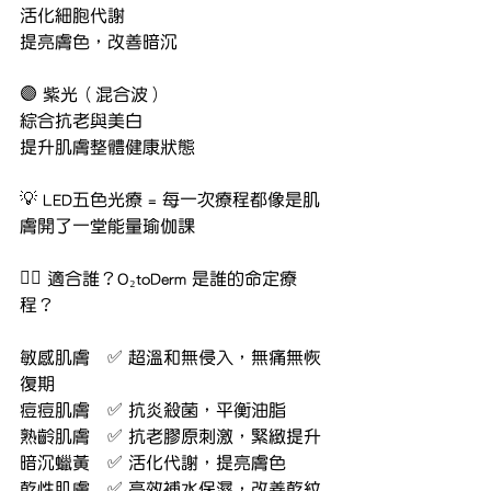
活化細胞代謝
提亮膚色，改善暗沉
🟣 紫光（混合波）
綜合抗老與美白
提升肌膚整體健康狀態
💡 LED五色光療 = 每一次療程都像是肌
膚開了一堂能量瑜伽課
🧖‍♀️ 適合誰？O₂toDerm 是誰的命定療
程？
敏感肌膚	✅ 超溫和無侵入，無痛無恢
復期
痘痘肌膚	✅ 抗炎殺菌，平衡油脂
熟齡肌膚	✅ 抗老膠原刺激，緊緻提升
暗沉蠟黃	✅ 活化代謝，提亮膚色
乾性肌膚	✅ 高效補水保濕，改善乾紋