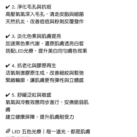
✔️ 2. 淨化毛孔與抗痘
高壓氧氣深入毛孔，清走皮脂與細菌
天然抗炎，改善痘痘與粉刺反覆發作
✔️ 3. 淡化色素與肌膚提亮
加速黑色素代謝，還原肌膚透亮白皙
搭配LED光療，提升美白均勻膚色效果
✔️ 4. 抗老化與膠原再生
活氧刺激膠原生成，改善細紋與鬆弛
緊緻輪廓，讓肌膚更有彈性與立體感
✔️ 5. 舒緩泛紅與敏感
氧氣與冷敷效應同步進行，安撫脆弱肌
膚
建立健康屏障，提升肌膚耐受力
🌈 LED 五色光療｜每一道光，都是肌膚