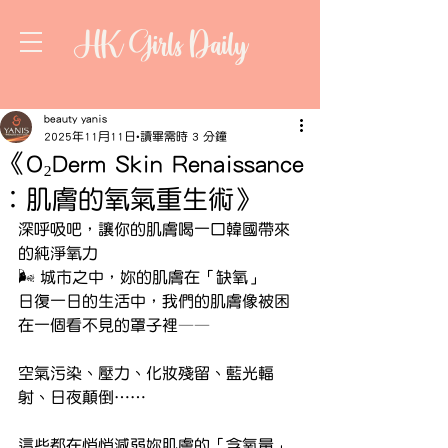
HK Girls Daily
beauty yanis
2025年11月11日
讀畢需時 3 分鐘
《O₂Derm Skin Renaissance
︰肌膚的氧氣重生術》
深呼吸吧，讓你的肌膚喝一口韓國帶來
的純淨氧力
🌬 城市之中，妳的肌膚在「缺氧」
日復一日的生活中，我們的肌膚像被困
在一個看不見的罩子裡——
空氣污染、壓力、化妝殘留、藍光輻
射、日夜顛倒……
這些都在悄悄減弱妳肌膚的「含氧量」