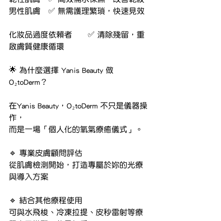
男性肌膚	✅ 無需護理繁瑣，快速見效
化妝品過度依賴者	✅ 清除殘留，重
啟膚質健康循環
🌟 為什麼選擇 Yanis Beauty 做 
O₂toDerm？
在Yanis Beauty，O₂toDerm 不只是儀器操
作，
而是一場「個人化的氧氣療癒儀式」。
🔹 專業皮膚顧問評估
從肌膚檢測開始，打造專屬於妳的光療
與導入方案
🔹 結合其他療程使用
可與水飛梭、冷凍拉提、皮秒雷射等療