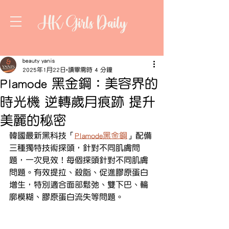
HK Girls Daily
beauty yanis
2025年1月22日
讀畢需時 4 分鐘
Plamode 黑金鋼：美容界的
時光機 逆轉歲月痕跡 提升
美麗的秘密
韓國最新黑科技「
Plamode黑金鋼
」配備
三種獨特技術探頭，針對不同肌膚問
題，一次見效！每個探頭針對不同肌膚
問題。有效提拉、殺脂、促進膠原蛋白
增生，特別適合面部鬆弛、雙下巴、輪
廓模糊、膠原蛋白流失等問題。