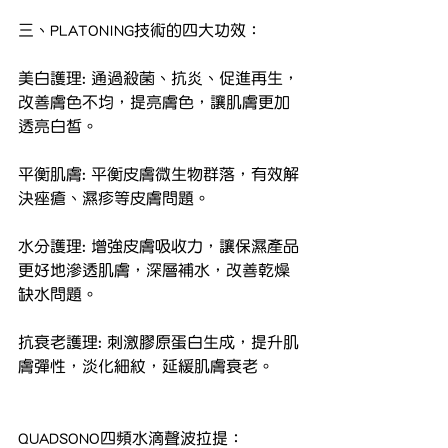
三、PLATONING技術的四大功效：
美白護理: 通過殺菌、抗炎、促進再生，
改善膚色不均，提亮膚色，讓肌膚更加
透亮白皙。
平衡肌膚: 平衡皮膚微生物群落，有效解
決痤瘡、濕疹等皮膚問題。
⽔分護理: 增強皮膚吸收力，讓保濕產品
更好地滲透肌膚，深層補水，改善乾燥
缺水問題。
抗衰⽼護理: 刺激膠原蛋白生成，提升肌
膚彈性，淡化細紋，延緩肌膚衰老。
QUADSONO四頻水滴聲波拉提：