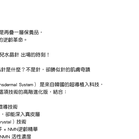
不是再疊一層保養品，
的逆齡革命。
N嬰兒水晶針 出場的時刻！
嬰兒水晶針是什麼？不是針，卻勝似針的肌膚奇蹟
 Transdermal System） 是來自韓國的超導植入科技，
是這項技術的高階進化版，結合：
創微導技術
無創口，卻能深入真皮層
rystal）技術
 × NMN逆齡精華
m NMN 活性濃度