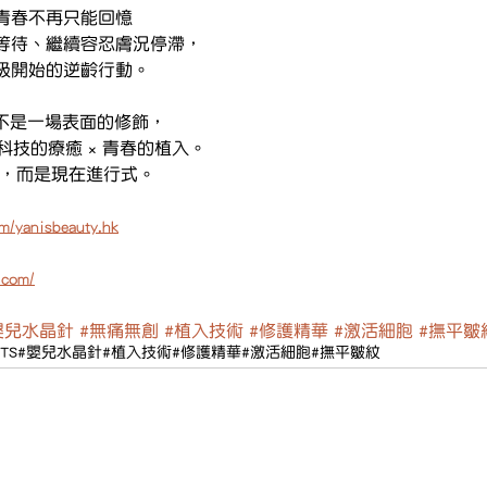
青春不再只能回憶
等待、繼續容忍膚況停滯，
級開始的逆齡行動。
晶針不是一場表面的修飾，
科技的療癒 × 青春的植入。
式，而是現在進行式。
m/yanisbeauty.hk
.com/
嬰兒水晶針
#無痛無創
#植入技術
#修護精華
#激活細胞
#撫平皺
TS
#嬰兒水晶針
#植入技術
#修護精華
#激活細胞
#撫平皺紋