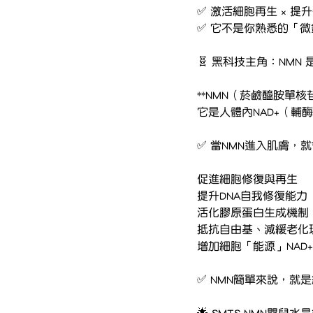
✅ 激活細胞再生 × 提
✅ 它不是你熟悉的「
🧬 黑科技主角：NMN
**NMN（菸鹼醯胺單
它是人體內NAD+（輔
✅ 當NMN進入肌膚，
促進細胞修復與再生
提升DNA自我修復能力
活化膠原蛋白生成機制
抵抗自由基、減緩老化
增加細胞「能源」NAD
✅ NMN簡單來說，