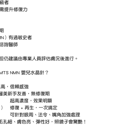
升級者
，需提升修復力
期
NMN）有過敏史者
議諮詢醫師
，但仍建議由專業人員評估膚況後進行。
MTS NMN 嬰兒水晶針？
認證技術	安全性高，信賴感強
✅ 無針 × 無痛 × 無創	醫美新手友善，無修復期
✅ 高達50000ppm NMN	超高濃度，效果明顯
✅ 雙效導入（EGF+NMN）	修復 + 再生，一次搞定
✅ 全臉可用，局部加強	可針對眼周、法令、嘴角加強處理
✅ 膚況立即有感提升	毛孔細、膚色亮、彈性好，照鏡子會驚艷！