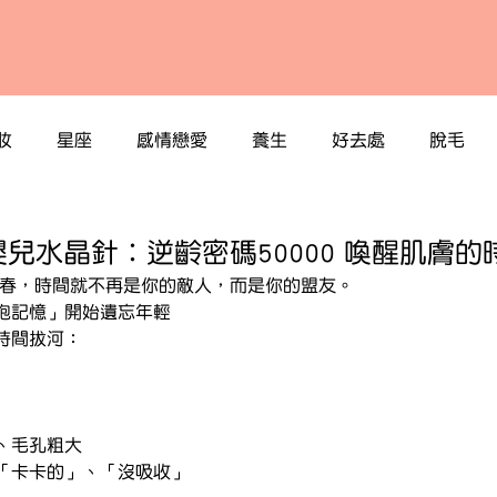
妝
星座
感情戀愛
養生
好去處
脫毛
N嬰兒水晶針︰逆齡密碼50000 喚醒肌膚
青春，時間就不再是你的敵人，而是你的盟友。
胞記憶」開始遺忘年輕
時間拔河：
、毛孔粗大
「卡卡的」、「沒吸收」