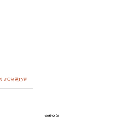
紋
#抑制黑色素
查看全部