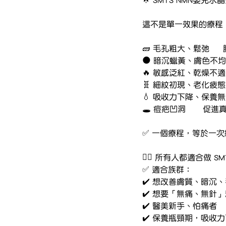
🌟 SMTS NMN嬰
這不是單一效果的療程
🕳️ 
✅ 一個療程，等於一
👩‍⚕️ 所有人都適合做 
✅ 適合族群：
✔️ 想改善膚質、暗沉
✔️ 想要「無痛、無針
✔️ 醫美新手、怕痛者
✔️ 保養瓶頸期，吸收