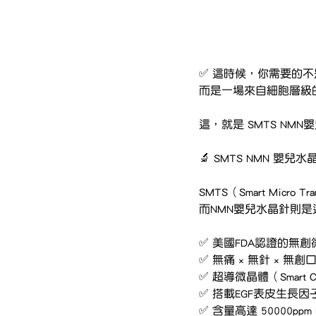
✅ 這時候，你需要的
而是一場來自細胞層級
這，就是 SMTS NM
🔬 SMTS NMN 
SMTS（Smart Micro
而NMN嬰兒水晶針則
✅ 美國FDA認證的無
✅ 無痛 × 無針 × 
✅ 超導微晶體（Smart C
✅ 搭載EGF表皮生長因子
✅ 含量高達 50000pp