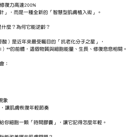
升修復力高達200%
微針」，而是一種全新的「智慧型肌膚植入術」。
 是什麼？為何它能逆齡？
核苷酸）是近年來最受矚目的「抗老化分子之星」，
酶I）**的前體，這個物質與細胞能量、生長、修復息息相關。
就會：
現象
+，讓肌膚恢復年輕節奏
就是給你細胞一顆「時間膠囊」，讓它記得怎麼年輕。