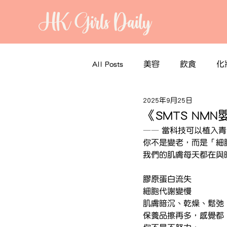
HK Girls Daily
All Posts
美容
飲食
化
2025年9月25日
《SMTS NM
—— 當科技可以植入
你不是變老，而是「細
我們的肌膚每天都在與
膠原蛋白流失
細胞代謝變慢
肌膚暗沉、乾燥、鬆弛
保養品擦再多，感覺都