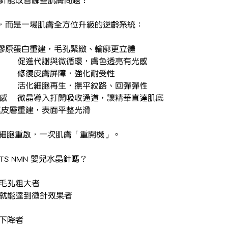
兒水晶針能改善哪些肌膚問題？
，而是一場肌膚全方位升級的逆齡系統：
🧱 毛孔粗大、鬆弛	膠原蛋白重建，毛孔緊緻、輪廓更立體
🌑 暗沉蠟黃、膚色不均	促進代謝與微循環，膚色透亮有光感
🔥 敏感泛紅、乾燥不適	修復皮膚屏障，強化耐受性
🧬 細紋初現、老化疲態	活化細胞再生，撫平紋路、回彈彈性
💧 吸收力下降、保養無感	微晶導入打開吸收通道，讓精華直達肌底
痘疤凹洞	促進真皮層重建，表面平整光滑
次細胞重啟，一次肌膚「重開機」。
SMTS NMN 嬰兒水晶針嗎？
、毛孔粗大者
」就能達到微針效果者
力下降者